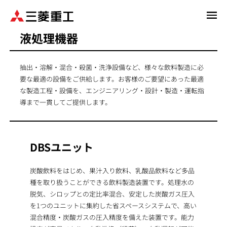
メ
イ
液処理機器
ン
コ
ン
抽出・溶解・混合・殺菌・洗浄設備など、様々な飲料製造に必
テ
要な最適の設備をご供給します。お客様のご要望にあった最適
ン
な製造工程・設備を、エンジニアリング・設計・製造・運転指
ツ
導まで一貫してご提供します。
に
移
動
DBSユニット
炭酸飲料をはじめ、果汁入り飲料、乳酸品飲料など多品
種を取り扱うことができる飲料製造装置です。処理水の
脱気、シロップとの定比率混合、安定した炭酸ガス圧入
を1つのユニットに集約した省スペースシステムで、高い
混合精度・炭酸ガスの圧入精度を備えた装置です。能力