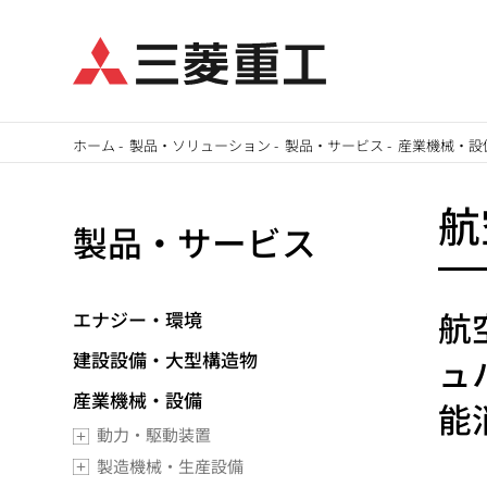
メ
ホーム
-
製品・ソリューション
-
製品・サービス
-
産業機械・設
イ
パ
ン
航
製品・サービス
ン
コ
ン
く
テ
航
エナジー・環境
ず
ン
建設設備・大型構造物
ュ
ツ
に
産業機械・設備
能
移
動力・駆動装置
動
製造機械・生産設備