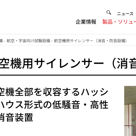
Heade
ニュース
企業情報
製品・ソリュ
Menu
備
-
航空・宇宙向け試験設備
-
航空機用サイレンサー（消音・防音設備）
空機用サイレンサー（消
空機全部を収容するハッシ
ハウス形式の低騒音・高性
消音装置