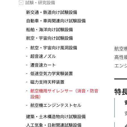
試験・研究設備
新交通・鉄道向け試験設備
自動車・車両関連向け試験設備
船舶・海洋向け試験設備
航空・宇宙向け試験設備
航空・宇宙向け風洞設備
航空
超音速ノズル
高性
遷音速カート
エン
低速空気力学実験装置
磁力支持天秤装置
特
航空機用サイレンサー（消音・防音
設備）
航空機エンジンテストセル
建築・土木構造物向け試験設備
人工気象・日射関連試験設備