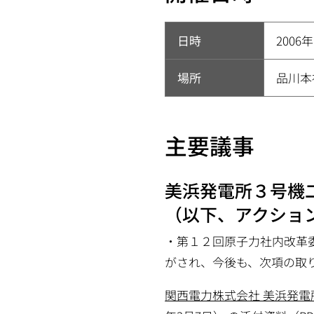
日時
2006
場所
品川本
主要議事
美浜発電所３号機
（以下、アクショ
・
第１２回原子力社内改革
がされ、今後も、次項の取
関西電力株式会社 美浜発電