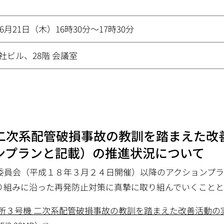
年6月21日（木）16時30分〜17時30分
社ビル、28階 会議室
二次系配管破損事故の教訓を踏まえた改
ンプランと記載）の推進状況について
委員会（平成１８年３月２４日開催）以降のアクションプラ
り組みに沿った再発防止対策に真摯に取り組んでいくこと
所３号機 二次系配管破損事故の教訓を踏まえた改善活動の