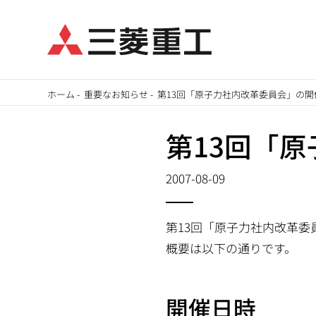
メ
ホーム
-
重要なお知らせ
-
第13回「原子力社内改革委員会」の開
イ
パ
ン
第13回「
ン
コ
ン
2007-08-09
く
テ
ず
ン
第13回「原子力社内改革委
ツ
概要は以下の通りです。
に
移
開催日時
動