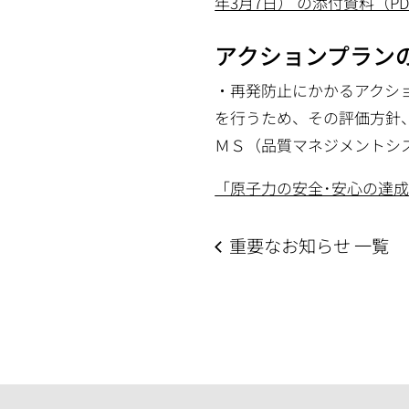
年3月7日） の添付資料（PDF/
アクションプラン
・
再発防止にかかるアクシ
を行うため、その評価方針
ＭＳ（品質マネジメントシ
「原子力の安全･安心の達
重要なお知らせ 一覧