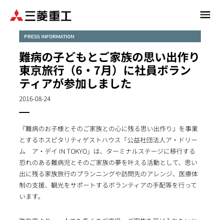
メ
イ
ン
PRESS INFORMATION
コ
難病の子どもとご家族の思い出作り
ン
東京旅行（6・7月）に社員ボラン
テ
ティアが参加しました
ン
ツ
2016-08-24
に
移
動
『難病のお子様とそのご家族との心に残る思い出作り』を事業
とするホスピタリティゲストハウス「公益社団法人ア・ドリー
ム ア・デイ IN TOKYO」は、ターミナルステージに移行する
恐れのある難病児とそのご家族の夢を叶える活動として、思い
出に残る家族旅行のプランニングや訪問先のアレンジ、医療体
制の支援、観光をサポートするボランティアの手配等を行って
います。