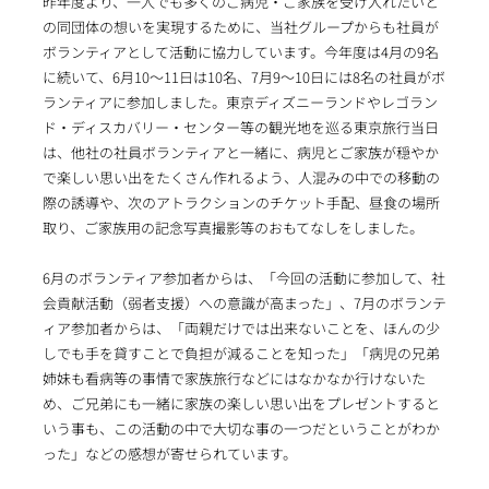
昨年度より、一人でも多くのご病児・ご家族を受け入れたいと
の同団体の想いを実現するために、当社グループからも社員が
ボランティアとして活動に協力しています。今年度は4月の9名
に続いて、6月10～11日は10名、7月9～10日には8名の社員がボ
ランティアに参加しました。東京ディズニーランドやレゴラン
ド・ディスカバリー・センター等の観光地を巡る東京旅行当日
は、他社の社員ボランティアと一緒に、病児とご家族が穏やか
で楽しい思い出をたくさん作れるよう、人混みの中での移動の
際の誘導や、次のアトラクションのチケット手配、昼食の場所
取り、ご家族用の記念写真撮影等のおもてなしをしました。
6月のボランティア参加者からは、「今回の活動に参加して、社
会貢献活動（弱者支援）への意識が高まった」、7月のボランテ
ィア参加者からは、「両親だけでは出来ないことを、ほんの少
しでも手を貸すことで負担が減ることを知った」「病児の兄弟
姉妹も看病等の事情で家族旅行などにはなかなか行けないた
め、ご兄弟にも一緒に家族の楽しい思い出をプレゼントすると
いう事も、この活動の中で大切な事の一つだということがわか
った」などの感想が寄せられています。