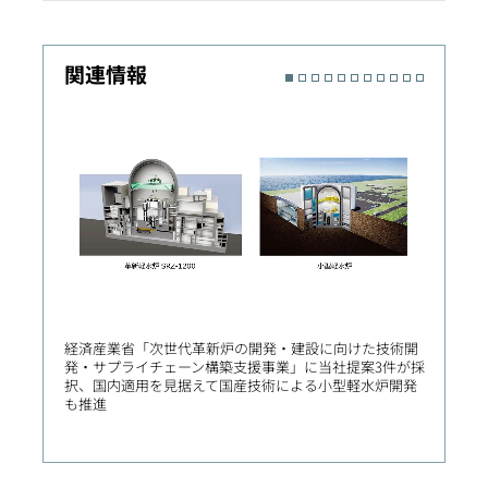
関連情報
経済産業省「次世代革新炉の開発・建設に向けた技術開
三菱重
発・サプライチェーン構築支援事業」に当社提案3件が採
協業開
択、国内適用を見据えて国産技術による小型軽水炉開発
分野の
も推進