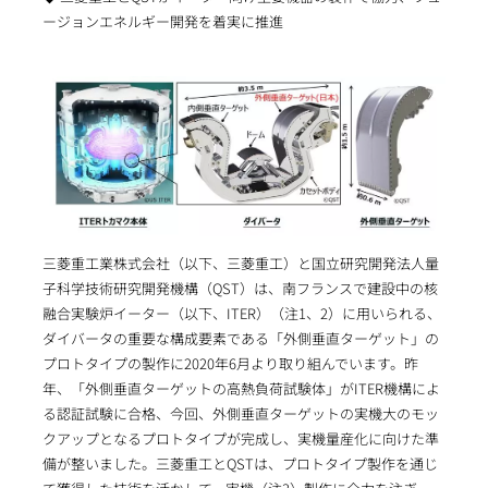
ージョンエネルギー開発を着実に推進
三菱重工業株式会社（以下、三菱重工）と国立研究開発法人量
子科学技術研究開発機構（QST）は、南フランスで建設中の核
融合実験炉イーター（以下、ITER）（注1、2）に用いられる、
ダイバータの重要な構成要素である「外側垂直ターゲット」の
プロトタイプの製作に2020年6月より取り組んでいます。昨
年、「外側垂直ターゲットの高熱負荷試験体」がITER機構によ
る認証試験に合格、今回、外側垂直ターゲットの実機大のモッ
クアップとなるプロトタイプが完成し、実機量産化に向けた準
備が整いました。三菱重工とQSTは、プロトタイプ製作を通じ