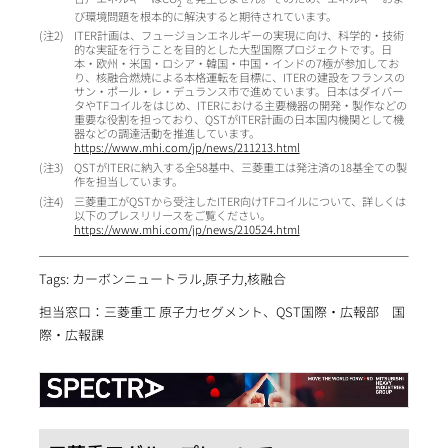
2
び環境問題を根本的に解決すると期待されています。
2
ITER計画は、フュージョンエネルギーの実現に向け、科学的・技術
的な実証を行うことを目的とした大型国際プロジェクトです。日
本・欧州・米国・ロシア・韓国・中国・インドの7極が参加してお
り、核融合燃焼による本格運転を目標に、ITERの建設をフランスの
サン・ポール・レ・デュランス市で進めています。日本はダイバー
タやTFコイルをはじめ、ITERにおける主要機器の開発・製作などの
重要な役割を担っており、QSTがITER計画の日本国内機関として機
器などの調達活動を推進しています。
https://www.mhi.com/jp/news/211213.html
3
QSTがITERに納入する全58基中、三菱重工は発注済の18基全ての製
作を担当しています。
4
三菱重工がQSTから受注したITER向けTFコイルについて、詳しくは
以下のプレスリリースをご覧ください。
https://www.mhi.com/jp/news/210524.html
Tags: カーボンニュートラル,原子力,核融合
担当窓口：三菱重工 原子力セグメント、QST国際・広報部 国
際・広報課