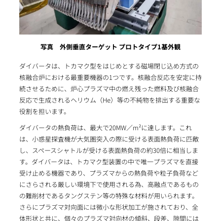
写真 外側垂直ターゲット プロトタイプ1基外観
ダイバータは、トカマク型をはじめとする磁場閉じ込め方式の
核融合炉における最重要機器の1つです。核融合反応を安定に持
続させるために、炉心プラズマ中の燃え残った燃料及び核融合
反応で生成されるヘリウム（He）等の不純物を排出する重要な
役割を担います。
ダイバータの熱負荷は、最大で20MW／m²に達します。これ
は、小惑星探査機が大気圏突入の際に受ける表面熱負荷に匹敵
し、スペースシャトルが受ける表面熱負荷の約30倍に相当しま
す。ダイバータは、トカマク型装置の中で唯一プラズマを直接
受け止める機器であり、プラズマからの熱負荷や粒子負荷など
にさらされる厳しい環境下で使用される為、高融点であるもの
の難削材であるタングステン等の特殊な材料が用いられます。
さらにプラズマ対向面には微小な形状加工が施されており、全
体形状と共に、個々のプラズマ対向材の傾斜、段差、隙間には