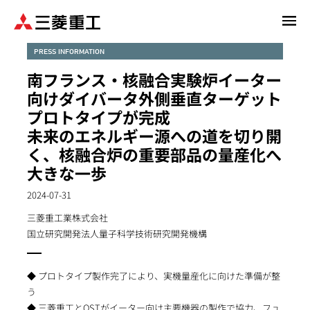
メ
イ
ン
PRESS INFORMATION
コ
南フランス・核融合実験炉イーター
ン
向けダイバータ外側垂直ターゲット
テ
プロトタイプが完成
ン
未来のエネルギー源への道を切り開
ツ
に
く、核融合炉の重要部品の量産化へ
移
大きな一歩
動
2024-07-31
三菱重工業株式会社
国立研究開発法人量子科学技術研究開発機構
◆ プロトタイプ製作完了により、実機量産化に向けた準備が整
う
◆ 三菱重工とQSTがイーター向け主要機器の製作で協力、フュ