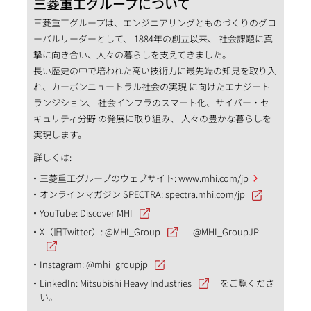
三菱重工グループについて
三菱重工グループは、エンジニアリングとものづくりのグロ
ーバルリーダーとして、 1884年の創立以来、 社会課題に真
摯に向き合い、人々の暮らしを支えてきました。
長い歴史の中で培われた高い技術力に最先端の知見を取り入
れ、カーボンニュートラル社会の実現 に向けたエナジート
ランジション、 社会インフラのスマート化、サイバー・セ
キュリティ分野 の発展に取り組み、 人々の豊かな暮らしを
実現します。
詳しくは:
三菱重工グループのウェブサイト:
www.mhi.com/jp
オンラインマガジン SPECTRA:
spectra.mhi.com/jp
YouTube:
Discover MHI
X（旧Twitter）:
@MHI_Group
|
@MHI_GroupJP
Instagram:
@mhi_groupjp
LinkedIn:
Mitsubishi Heavy Industries
をご覧くださ
い。