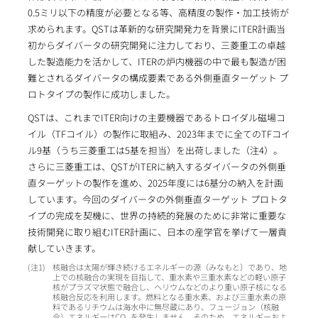
0.5ミリ以下の精度が必要となる等、高精度の製作・加工技術が
求められます。QSTは革新的な研究開発力を背景にITER計画当
初からダイバータの研究開発に注力しており、三菱重工の卓越
した製造能力を活かして、ITERの炉内機器の中で最も製造が困
難とされるダイバータの構成要素である外側垂直ターゲット プ
ロトタイプの製作に成功しました。
QSTは、これまでITER向けの主要機器であるトロイダル磁場コ
イル（TFコイル）の製作に取組み、2023年までに全てのTFコイ
ル9基（うち三菱重工は5基を担当）を出荷しました（注4）。
さらに三菱重工は、QSTがITERに納入するダイバータの外側垂
直ターゲットの製作を進め、2025年度には6基分の納入を計画
しています。今回のダイバータの外側垂直ターゲット プロトタ
イプの完成を契機に、世界の持続的発展のために非常に重要な
技術開発に取り組むITER計画に、日本の産学官を挙げて一層貢
献していきます。
1
核融合は太陽が輝き続けるエネルギーの源（みなもと）であり、地
上での核融合の実現を目指して、重水素や三重水素などの軽い原子
核がプラズマ状態で融合し、ヘリウムなどのより重い原子核になる
核融合反応を利用します。燃料となる重水素、および三重水素の原
料であるリチウムは海水中に無尽蔵にあり、フュージョン（核融
合）エネルギーはCO
を発生しません。そのため、エネルギーおよ