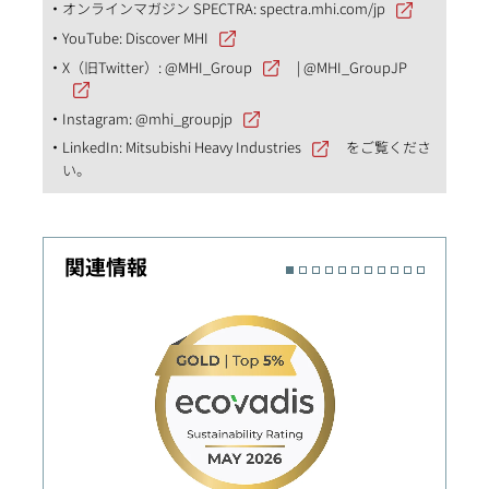
オンラインマガジン SPECTRA:
spectra.mhi.com/jp
YouTube:
Discover MHI
X（旧Twitter）:
@MHI_Group
|
@MHI_GroupJP
Instagram:
@mhi_groupjp
LinkedIn:
Mitsubishi Heavy Industries
をご覧くださ
い。
関連情報