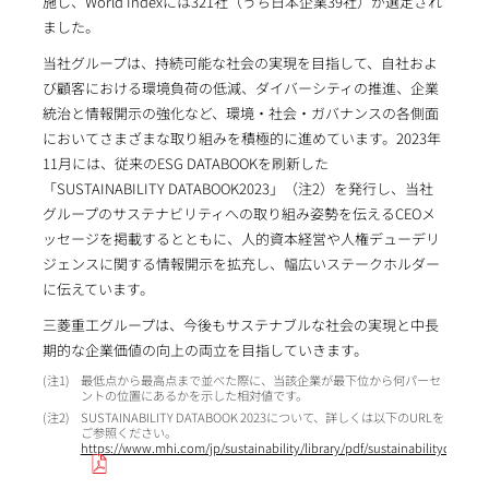
施し、World Indexには321社（うち日本企業39社）が選定され
ました。
当社グループは、持続可能な社会の実現を目指して、自社およ
び顧客における環境負荷の低減、ダイバーシティの推進、企業
統治と情報開示の強化など、環境・社会・ガバナンスの各側面
においてさまざまな取り組みを積極的に進めています。2023年
11月には、従来のESG DATABOOKを刷新した
「SUSTAINABILITY DATABOOK2023」（注2）を発行し、当社
グループのサステナビリティへの取り組み姿勢を伝えるCEOメ
ッセージを掲載するとともに、人的資本経営や人権デューデリ
ジェンスに関する情報開示を拡充し、幅広いステークホルダー
に伝えています。
三菱重工グループは、今後もサステナブルな社会の実現と中長
期的な企業価値の向上の両立を目指していきます。
1
最低点から最高点まで並べた際に、当該企業が最下位から何パーセ
ントの位置にあるかを示した相対値です。
2
SUSTAINABILITY DATABOOK 2023について、詳しくは以下のURLを
ご参照ください。
https://www.mhi.com/jp/sustainability/library/pdf/sustainabilitydatabo