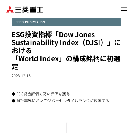
メ
イ
ン
PRESS INFORMATION
コ
ESG投資指標「Dow Jones
ン
Sustainability Index（DJSI）」に
テ
おける
ン
「World Index」の構成銘柄に初選
ツ
に
定
移
2023-12-15
動
◆ ESG総合評価で高い評価を獲得
◆ 当社業界において98パーセンタイルランクに位置する