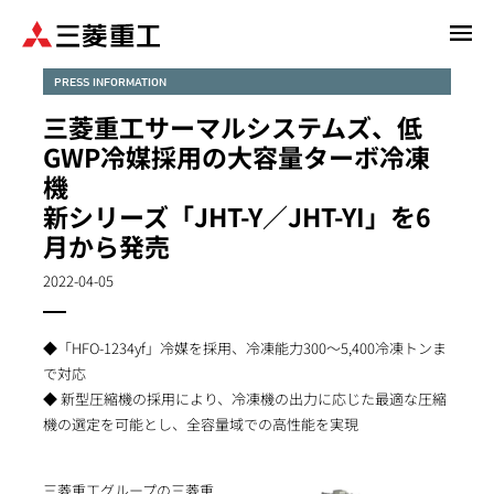
メ
イ
ン
PRESS INFORMATION
コ
三菱重工サーマルシステムズ、低
ン
GWP冷媒採用の大容量ターボ冷凍
テ
機
ン
新シリーズ「JHT-Y／JHT-YI」を6
ツ
に
月から発売
移
2022-04-05
動
◆「HFO-1234yf」冷媒を採用、冷凍能力300～5,400冷凍トンま
で対応
◆ 新型圧縮機の採用により、冷凍機の出力に応じた最適な圧縮
機の選定を可能とし、全容量域での高性能を実現
三菱重工グループの三菱重