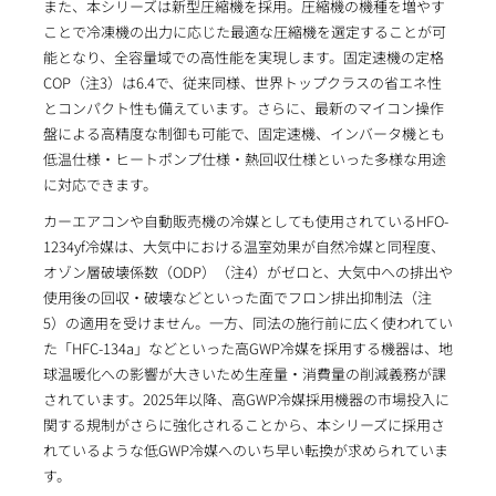
また、本シリーズは新型圧縮機を採用。圧縮機の機種を増やす
ことで冷凍機の出力に応じた最適な圧縮機を選定することが可
能となり、全容量域での高性能を実現します。固定速機の定格
COP（注3）は6.4で、従来同様、世界トップクラスの省エネ性
とコンパクト性も備えています。さらに、最新のマイコン操作
盤による高精度な制御も可能で、固定速機、インバータ機とも
低温仕様・ヒートポンプ仕様・熱回収仕様といった多様な用途
に対応できます。
カーエアコンや自動販売機の冷媒としても使用されているHFO-
1234yf冷媒は、大気中における温室効果が自然冷媒と同程度、
オゾン層破壊係数（ODP）（注4）がゼロと、大気中への排出や
使用後の回収・破壊などといった面でフロン排出抑制法（注
5）の適用を受けません。一方、同法の施行前に広く使われてい
た「HFC-134a」などといった高GWP冷媒を採用する機器は、地
球温暖化への影響が大きいため生産量・消費量の削減義務が課
されています。2025年以降、高GWP冷媒採用機器の市場投入に
関する規制がさらに強化されることから、本シリーズに採用さ
れているような低GWP冷媒へのいち早い転換が求められていま
す。