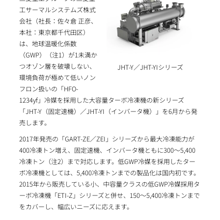
工サーマルシステムズ株式
会社（社長：佐々倉 正彦、
本社：東京都千代田区）
は、地球温暖化係数
（GWP）（注1）が1未満か
つオゾン層を破壊しない、
JHT-Y／JHT-YIシリーズ
環境負荷が極めて低いノン
フロン扱いの「HFO-
1234yf」冷媒を採用した大容量ターボ冷凍機の新シリーズ
「JHT-Y（固定速機）／JHT-YI（インバータ機）」を6月から発
売します。
2017年発売の「GART-ZE／ZEI」シリーズから最大冷凍能力が
400冷凍トン増え、固定速機、インバータ機ともに300～5,400
冷凍トン（注2）まで対応します。低GWP冷媒を採用したター
ボ冷凍機としては、5,400冷凍トンまでの製品化は国内初です。
2015年から販売している小、中容量クラスの低GWP冷媒採用タ
ーボ冷凍機「ETI-Z」シリーズと併せ、150～5,400冷凍トンまで
をカバーし、幅広いニーズに応えます。