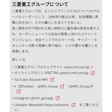
三菱重工グループについて
三菱重工グループは、エンジニアリングとものづくりのグロ
ーバルリーダーとして、 1884年の創立以来、 社会課題に真
摯に向き合い、人々の暮らしを支えてきました。
長い歴史の中で培われた高い技術力に最先端の知見を取り入
れ、カーボンニュートラル社会の実現 に向けたエナジート
ランジション、 社会インフラのスマート化、サイバー・セ
キュリティ分野 の発展に取り組み、 人々の豊かな暮らしを
実現します。
詳しくは:
三菱重工グループのウェブサイト:
www.mhi.com/jp
オンラインマガジン SPECTRA:
spectra.mhi.com/jp
YouTube:
Discover MHI
X（旧Twitter）:
@MHI_Group
|
@MHI_GroupJP
Instagram:
@mhi_groupjp
LinkedIn:
Mitsubishi Heavy Industries
をご覧くださ
い。