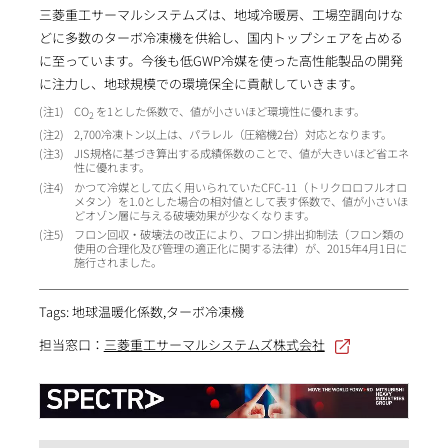
三菱重工サーマルシステムズは、地域冷暖房、工場空調向けな
どに多数のターボ冷凍機を供給し、国内トップシェアを占める
に至っています。今後も低GWP冷媒を使った高性能製品の開発
に注力し、地球規模での環境保全に貢献していきます。
1
CO
を1とした係数で、値が小さいほど環境性に優れます。
2
2
2,700冷凍トン以上は、パラレル（圧縮機2台）対応となります。
3
JIS規格に基づき算出する成績係数のことで、値が大きいほど省エネ
性に優れます。
4
かつて冷媒として広く用いられていたCFC-11（トリクロロフルオロ
メタン）を1.0とした場合の相対値として表す係数で、値が小さいほ
どオゾン層に与える破壊効果が少なくなります。
5
フロン回収・破壊法の改正により、フロン排出抑制法（フロン類の
使用の合理化及び管理の適正化に関する法律）が、2015年4月1日に
施行されました。
Tags: 地球温暖化係数,ターボ冷凍機
担当窓口：
三菱重工サーマルシステムズ株式会社