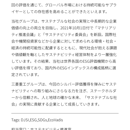
回の評価を通じて、グローバル市場における持続可能なサプラ
イヤーとしての存在感を高めることができたといえます。
当社グループは、サステナブルな社会の実現と中長期的な企業
価値の向上の両立を目指し、2021年10月1日付で「マテリアリ
ティ推進会議」と「サステナビリティ委員会」を新設。国際社
会や機関投資家などから企業に対して求められる環境・社会・
経済の持続可能性に配慮するとともに、現代社会が抱える課題
や価値観を軸としたサステナビリティ経営体制をより一層強化
しています。その結果、当社は世界各国のESG評価機関から高
い評価を得ており、国内外のESGインデックスの構成銘柄に選
定されています。
三菱重工グループは、今回のシルバー評価獲得を弾みにサステ
ナビリティへの取り組みにさらなる力を注ぎ、ステークホルダ
ーから信頼され、人と地球の確かな未来、「サステナブルな社
会」の実現に貢献する企業として成長していきます。
Tags: DJSI,ESG,SDGs,EcoVadis
担当窓口：サステナビリティ推進室