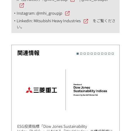
Instagram:
@mhi_groupjp
LinkedIn:
Mitsubishi Heavy Industries
をご覧くださ
い。
関連情報
ESG投資指標「Dow Jones Sustainability
ESG指