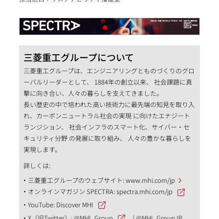
三菱重工グループについて
三菱重工グループは、エンジニアリングとものづくりのグロ
ーバルリーダーとして、 1884年の創立以来、 社会課題に真
摯に向き合い、人々の暮らしを支えてきました。
長い歴史の中で培われた高い技術力に最先端の知見を取り入
れ、カーボンニュートラル社会の実現 に向けたエナジート
ランジション、 社会インフラのスマート化、サイバー・セ
キュリティ分野 の発展に取り組み、 人々の豊かな暮らしを
実現します。
詳しくは:
三菱重工グループのウェブサイト:
www.mhi.com/jp
オンラインマガジン SPECTRA:
spectra.mhi.com/jp
YouTube:
Discover MHI
X（旧Twitter）:
@MHI_Group
|
@MHI_GroupJP