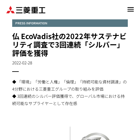
メ
イ
ン
PRESS INFORMATION
コ
仏 EcoVadis社の2022年サステナビ
ン
リティ調査で3回連続「シルバー」
テ
評価を獲得
ン
ツ
2022-02-28
に
移
動
◆ 「環境」「労働と人権」「倫理」「持続可能な資材調達」の
4分野における三菱重工グループの取り組みを評価
◆ 3回連続のシルバー評価獲得で、グローバル市場における持
続可能なサプライヤーとして存在感