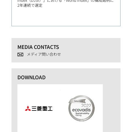
Index（DJSI）」における「World Index」の構成銘柄に
Bloss
2年連続で選定
定
MEDIA CONTACTS
メディア問い合わせ
DOWNLOAD