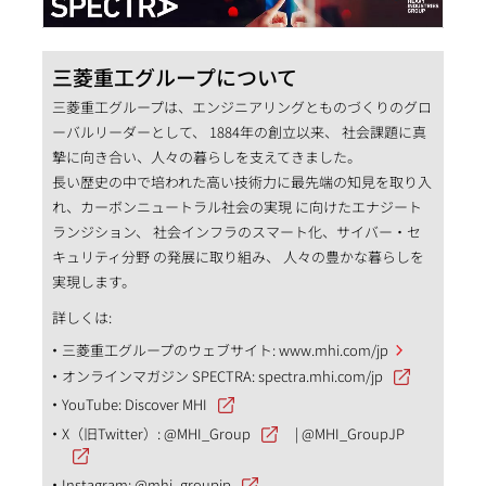
三菱重工グループについて
三菱重工グループは、エンジニアリングとものづくりのグロ
ーバルリーダーとして、 1884年の創立以来、 社会課題に真
摯に向き合い、人々の暮らしを支えてきました。
長い歴史の中で培われた高い技術力に最先端の知見を取り入
れ、カーボンニュートラル社会の実現 に向けたエナジート
ランジション、 社会インフラのスマート化、サイバー・セ
キュリティ分野 の発展に取り組み、 人々の豊かな暮らしを
実現します。
詳しくは:
三菱重工グループのウェブサイト:
www.mhi.com/jp
オンラインマガジン SPECTRA:
spectra.mhi.com/jp
YouTube:
Discover MHI
X（旧Twitter）:
@MHI_Group
|
@MHI_GroupJP
Instagram:
@mhi_groupjp