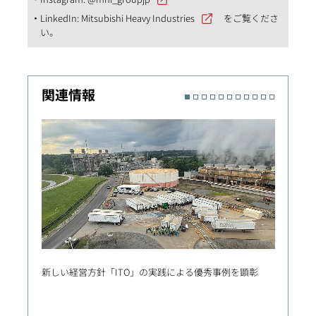
LinkedIn:
Mitsubishi Heavy Industries
をご覧くださ
い。
関連情報
新しい経営方針「ITO」の実践による優秀事例を顕彰
英国初
注 ハ
ドセメ