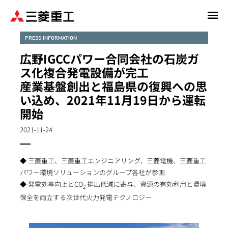
メ
イ
ン
PRESS INFORMATION
コ
広野IGCCパワー合同会社の石炭ガ
ン
ス化複合発電設備が完工
テ
産業基盤創出と福島県の復興への思
ン
い込め、2021年11月19日から運転
ツ
に
開始
移
2021-11-24
動
◆ 三菱重工、三菱重工エンジニアリング、三菱電機、三菱重工
パワー環境ソリューションのグループ各社が参画
◆ 発電効率向上とCO
排出低減に寄与、資源の有効利用と環境
2
保全を両立する次世代火力発電テクノロジー