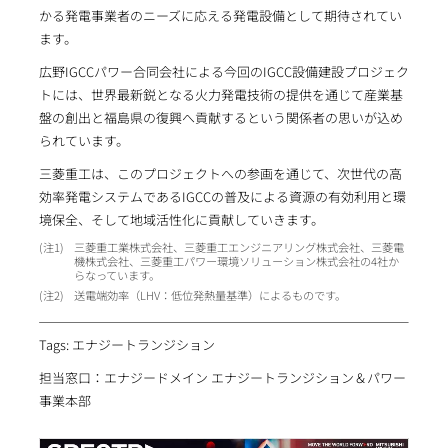
かる発電事業者のニーズに応える発電設備として期待されてい
ます。
広野IGCCパワー合同会社による今回のIGCC設備建設プロジェク
トには、世界最新鋭となる火力発電技術の提供を通じて産業基
盤の創出と福島県の復興へ貢献するという関係者の思いが込め
られています。
三菱重工は、このプロジェクトへの参画を通じて、次世代の高
効率発電システムであるIGCCの普及による資源の有効利用と環
境保全、そして地域活性化に貢献していきます。
1
三菱重工業株式会社、三菱重工エンジニアリング株式会社、三菱電
機株式会社、三菱重工パワー環境ソリューション株式会社の4社か
らなっています。
2
送電端効率（LHV：低位発熱量基準）によるものです。
Tags: エナジートランジション
担当窓口：エナジードメイン エナジートランジション＆パワー
事業本部