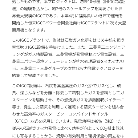
始したものです。本プロジェクトは、勿来10号機（旧IGCC実証
機）の経験を活かし、約2倍のスケールアップを実現させた世
界最大規模のIGCCであり、本年4月に福島県いわき市で運転を
開始した勿来IGCCパワー合同会社向けIGCCプラントに次ぐ大型
商用機となります。
このIGCCプラントで、当社は石炭ガス化炉をはじめ中核を担う
空気吹きIGCC設備を手掛けました。また、三菱重工エンジニア
リングがガス精製設備、三菱電機が発電機および電気設備、三
菱重工パワー環境ソリューションが排水処理設備をそれぞれ担
当。三菱重工・三菱グループの次世代火力発電テクノロジーを
結集して完成させました。
このIGCC設備は、石炭を高温高圧のガス化炉でガス化し、硫
黄、煤じんなどを分離・除去して精製したガスを燃料としてガ
スタービンを駆動させ、その燃焼排ガスを排熱回収ボイラーに
導き、発生した蒸気を利用して運転する蒸気タービンを組み合
わせた高効率のガスタービン・コンバインドサイクル
（GTCC）方式を採用しています。発電効率は48%（注2）で、
従来の石炭焚き火力発電に比べて効率が向上してCO
排出低減
2
にも寄与することから、資源の有効利用と環境保全の両立をは