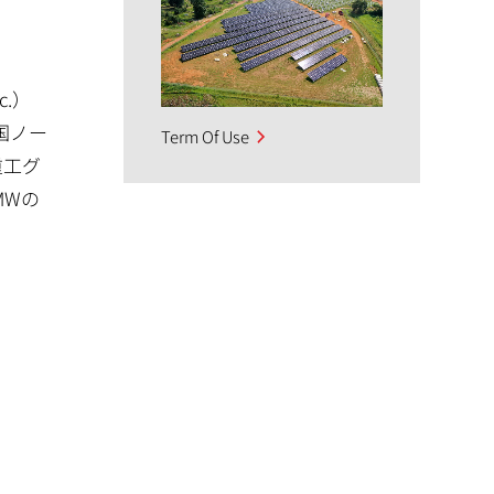
c.）
米国ノー
Term Of Use
重工グ
MWの