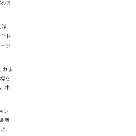
深める
削減
ェクト
ジェク
これま
目標を
。本
ョン
要者
でき、