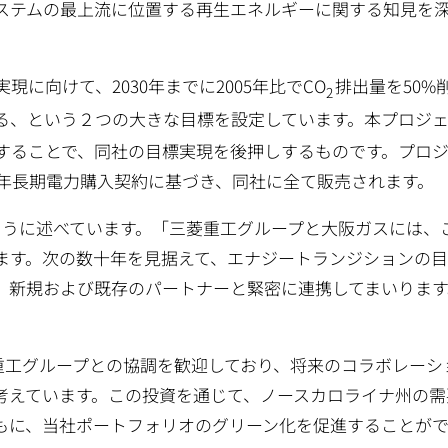
ステムの最上流に位置する再生エネルギーに関する知見を
会の実現に向けて、2030年までに2005年比でCO
排出量を50%
2
る、という２つの大きな目標を設定しています。本プロジ
供給することで、同社の目標実現を後押しするものです。プロ
社との25年長期電力購入契約に基づき、同社に全て販売されます。
のように述べています。「三菱重工グループと大阪ガスには、
ます。次の数十年を見据えて、エナジートランジションの
、新規および既存のパートナーと緊密に連携してまいります
三菱重工グループとの協調を歓迎しており、将来のコラボレーシ
考えています。この投資を通じて、ノースカロライナ州の需
もに、当社ポートフォリオのグリーン化を促進することが