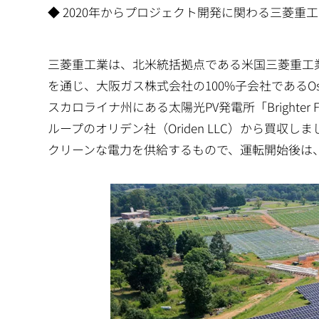
◆ 2020年からプロジェクト開発に関わる三菱
三菱重工業は、北米統括拠点である米国三菱重工業株式会社（MHIA：
を通じ、大阪ガス株式会社の100%子会社であるOsaka 
スカロライナ州にある太陽光PV発電所「Brighter F
ループのオリデン社（Oriden LLC）から買収しました
クリーンな電力を供給するもので、運転開始後は、M