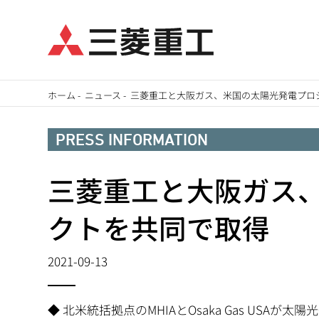
メ
ホーム
-
ニュース
-
三菱重工と大阪ガス、米国の太陽光発電プロ
イ
パ
ン
PRESS INFORMATION
ン
コ
ン
三菱重工と大阪ガス
く
テ
ず
クトを共同で取得
ン
ツ
2021-09-13
に
移
動
◆ 北米統括拠点のMHIAとOsaka Gas USA