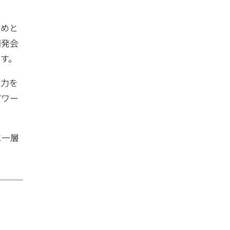
じめと
開発会
す。
電力を
パワー
に一層