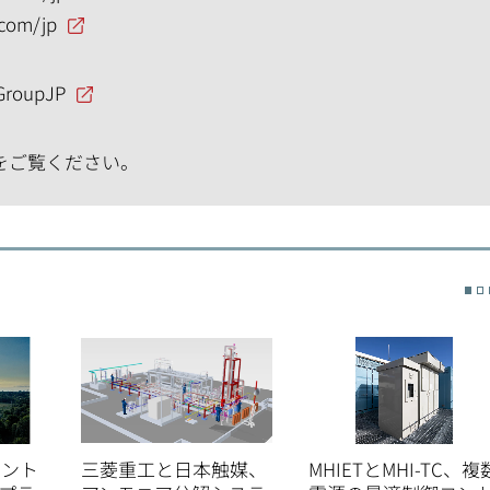
.com/jp
GroupJP
をご覧ください。
メント
三菱重工と日本触媒、
MHIETとMHI-TC、複