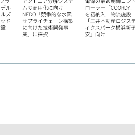
収プラ
アンモニア分解システ
電源の最適制御コン
イデル
ムの商用化に向け
ローラー「COORDY
アルズ
NEDO「競争的な水素
を初納入 物流施設
ウッド
サプライチェーン構築
「三井不動産ロジス
建設
に向けた技術開発事
ィクスパーク横浜新
業」に採択
安」向け