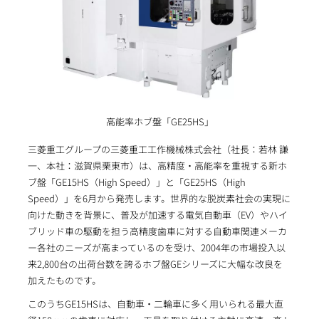
高能率ホブ盤「GE25HS」
三菱重工グループの三菱重工工作機械株式会社（社長：若林 謙
一、本社：滋賀県栗東市）は、高精度・高能率を重視する新ホ
ブ盤「GE15HS（High Speed）」と「GE25HS（High
Speed）」を6月から発売します。世界的な脱炭素社会の実現に
向けた動きを背景に、普及が加速する電気自動車（EV）やハイ
ブリッド車の駆動を担う高精度歯車に対する自動車関連メーカ
ー各社のニーズが高まっているのを受け、2004年の市場投入以
来2,800台の出荷台数を誇るホブ盤GEシリーズに大幅な改良を
加えたものです。
このうちGE15HSは、自動車・二輪車に多く用いられる最大直