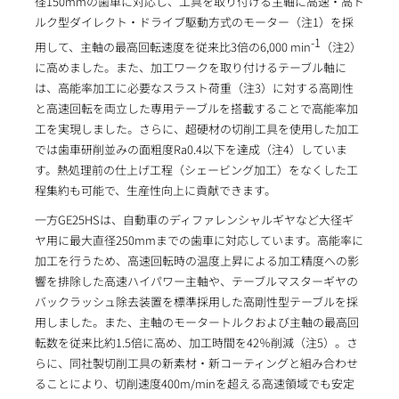
径150mmの歯車に対応し、工具を取り付ける主軸に高速・高ト
ルク型ダイレクト・ドライブ駆動方式のモーター（注1）を採
-1
用して、主軸の最高回転速度を従来比3倍の6,000 min
（注2）
に高めました。また、加工ワークを取り付けるテーブル軸に
は、高能率加工に必要なスラスト荷重（注3）に対する高剛性
と高速回転を両立した専用テーブルを搭載することで高能率加
工を実現しました。さらに、超硬材の切削工具を使用した加工
では歯車研削並みの面粗度Ra0.4以下を達成（注4）していま
す。熱処理前の仕上げ工程（シェービング加工）をなくした工
程集約も可能で、生産性向上に貢献できます。
一方GE25HSは、自動車のディファレンシャルギヤなど大径ギ
ヤ用に最大直径250mmまでの歯車に対応しています。高能率に
加工を行うため、高速回転時の温度上昇による加工精度への影
響を排除した高速ハイパワー主軸や、テーブルマスターギヤの
バックラッシュ除去装置を標準採用した高剛性型テーブルを採
用しました。また、主軸のモータートルクおよび主軸の最高回
転数を従来比約1.5倍に高め、加工時間を42％削減（注5）。さ
らに、同社製切削工具の新素材・新コーティングと組み合わせ
ることにより、切削速度400m/minを超える高速領域でも安定