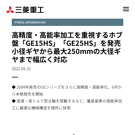
メ
イ
ン
PRESS INFORMATION
コ
高精度・高能率加工を重視するホブ
ン
盤「GE15HS」「GE25HS」を発売
テ
小径ギヤから最大250mmの大径ギ
ン
ヤまで幅広く対応
ツ
に
2021-05-31
移
動
◆ 2004年発売のGEシリーズをさらに高精度・高能率化、6月か
ら本格発売を開始
◆ 高速・高トルク型主軸を搭載するなど、量産歯車の高能率加
工に最適な機械構造を随所に採用