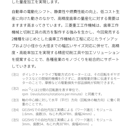
した量産加工を実現します。
自動車の電動化シフト、静粛性や燃費性能の向上、低コスト生
産に向けた動きのなかで、高精度歯車の量産化に対する需要は
ますます高まってきています。三菱重工工作機械は、歯車工作
機械と切削工具の両方を製作する強みを生かし、今回発売する
2機種をはじめとした歯車工作機械の工程に応じたラインアッ
プおよび小径から大径までの幅広いサイズ対応に併せて、高精
度・高能率加工を実現する精密切削工具や加工ソリューション
を提案することで、各種産業のモノづくりを総合的にサポート
していきます。
1
ダイレクト・ドライブ駆動方式のモーターとは、その回転をギヤボ
ックスなどの間接的機構を介さずに、直接駆動対象に伝達するモー
ターのことで、摩擦などの駆動損失や部品損耗が抑制できます。
2
-1
min
とは1分間の回転数を表す単位で、
rpm（revolutions/rotations per minute）と同義です。
3
軸の中心線に対して水平（平行）方向（回転体の軸方向）に働く荷
重のことです。
4
GE15HSでの自社内加工実績による（ワーク諸元：モジュール
1.6mm、歯数19、ねじれ角24°RH、歯幅24mm）。
5
GE25HSでの自社内加工実績による（ワーク諸元：モジュール
3mm、歯数54、ねじれ角30°RH、歯幅40mm）。