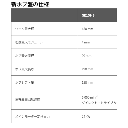
新ホブ盤の仕様
GE15HS
ワーク最大径
150 mm
切削最大モジュール
4 mm
ホブ最大直径
90 mm
ホブ最大長さ
190 mm
ホブシフト量
150 mm
-1
6,000 min
主軸最高回転速度
ダイレクト・ドライブ方式
メインモーター定格出力
24 kW