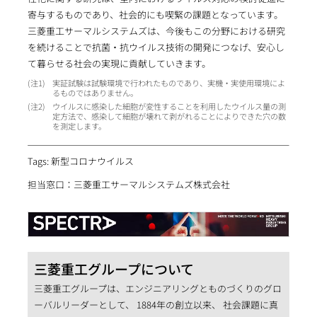
寄与するものであり、社会的にも喫緊の課題となっています。
三菱重工サーマルシステムズは、今後もこの分野における研究
を続けることで抗菌・抗ウイルス技術の開発につなげ、安心し
て暮らせる社会の実現に貢献していきます。
1
実証試験は試験環境で行われたものであり、実機・実使用環境によ
るものではありません。
2
ウイルスに感染した細胞が変性することを利用したウイルス量の測
定方法で、感染して細胞が壊れて剥がれることによりできた穴の数
を測定します。
Tags: 新型コロナウイルス
担当窓口：三菱重工サーマルシステムズ株式会社
三菱重工グループについて
三菱重工グループは、エンジニアリングとものづくりのグロ
ーバルリーダーとして、 1884年の創立以来、 社会課題に真