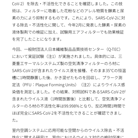
CoV-2）を除去・不活性化できることを確認しました。この技
術は、フィルターに吸着した花粉などのアレル物質を酵素と尿
素の力により抑制するものです。これにより、SARS-CoV-2に対
する除去・不活性化に関して、今年2月に発表した酵素・尿素の
液体製剤での検証に加え、試験用エアフィルターでも効果検証
を完了したことになります。
今回、一般財団法人日本繊維製品品質技術センター（Q-TEC）
において実証試験（注1）が実施されました。具体的には、三
菱重工サーマルシステムズ製の空気清浄フィルターのろ材に
SARS-CoV-2が含まれたウイルス液を接種、そのまま35℃の恒温
槽に1時間静置した後、かき混ぜたものを回収し、プラーク測
定法（PFU：Plaque Forming Units）（注2）によりウイルス感
染価を測定しました。その結果、対照試料であるSARS-CoV-2が
含まれたウイルス液（1時間放置後）と比較して、空気清浄フィ
ルターのろ材の不活性化率は99.998%となり、反応時間1時間で
ほぼ完全にSARS-CoV-2を不活性化できることが確認できまし
た。
室内空調システムに応用可能な空間からのウイルス除去・不活
性化に関する研究は、室内におけるウイルス対応の検討促進に