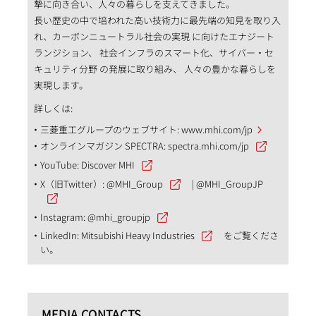
摯に向き合い、人々の暮らしを支えてきました。
長い歴史の中で培われた高い技術力に最先端の知見を取り入
れ、カーボンニュートラル社会の実現 に向けたエナジート
ランジション、 社会インフラのスマート化、サイバー・セ
キュリティ分野 の発展に取り組み、 人々の豊かな暮らしを
実現します。
詳しくは:
三菱重工グループのウェブサイト:
www.mhi.com/jp
オンラインマガジン SPECTRA:
spectra.mhi.com/jp
YouTube:
Discover MHI
X（旧Twitter）:
@MHI_Group
|
@MHI_GroupJP
Instagram:
@mhi_groupjp
LinkedIn:
Mitsubishi Heavy Industries
をご覧くださ
い。
MEDIA CONTACTS