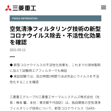
メ
イ
ン
PRESS INFORMATION
コ
空気清浄フィルタリング技術の新型
ン
コロナウイルス除去・不活性化効果
テ
を確認
ン
ツ
2021-05-12
に
移
動
◆ 新型コロナウイルスの不活性化効果を、これまでの液体製剤
に加えて試験用エアフィルターでも検証
◆ 実証試験では、反応時間1時間でほぼ完全にウイルスを不活
性化することを確認
三菱重工グループの三菱重工サーマルシステムズ株式会社（社
長：楠本 馨、本社：東京都千代田区）は、独自開発の空気清浄
フィルタリング技術について、新型コロナウイルス（SARS-