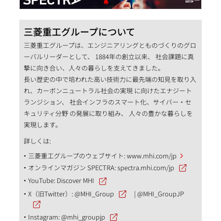
三菱重工グループについて
三菱重工グループは、エンジニアリングとものづくりのグロ
ーバルリーダーとして、 1884年の創立以来、 社会課題に真
摯に向き合い、人々の暮らしを支えてきました。
長い歴史の中で培われた高い技術力に最先端の知見を取り入
れ、カーボンニュートラル社会の実現 に向けたエナジート
ランジション、 社会インフラのスマート化、サイバー・セ
キュリティ分野 の発展に取り組み、 人々の豊かな暮らしを
実現します。
詳しくは:
三菱重工グループのウェブサイト:
www.mhi.com/jp
オンラインマガジン SPECTRA:
spectra.mhi.com/jp
YouTube:
Discover MHI
X（旧Twitter）:
@MHI_Group
|
@MHI_GroupJP
Instagram:
@mhi_groupjp