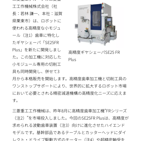
工工作機械株式会社（社
長：若林 謙一、本社：滋賀
県栗東市）は、ロボットに
使われる高精度な小モジュ
ール（注1）歯車に特化し
たギヤシェーパ「SE25FR
Plus」を新たに開発しまし
高精度ギヤシェーパSE25 FR
た。この加工機に対応した
Plus
小モジュール専用の切削工
具も同時開発し、併せて3
月から本格販売を開始します。高精度歯車加工機と切削工具の
ワンストップサポートにより、世界的に拡大するロボット市場
において必要とされる精密減速機構の高精度化ニーズに応えま
す。
三菱重工工作機械は、昨年8月に高精度歯車加工機“FRシリーズ
（注2）”を市場投入しました。今回のSE25FR Plusは、高精度が
求められる波動歯車装置（注3）向けに進化させたハイエンド
モデルです。基幹部品であるテーブルとカッターヘッドにダイ
レクト・ドライブ駆動方式のモーター（注4）や超精密軸受を