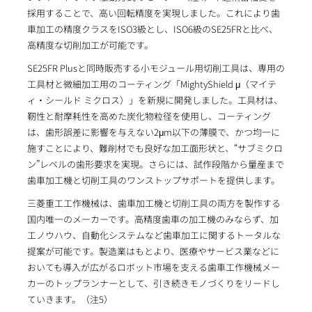
採用することで、高い回転精度を実現しました。これにより歯
車加工の精度クラスをISO3級とし、ISO6級のSE25FRと比べ、
高精度な切削加工が可能です。
SE25FR Plusと同時販売する小モジュール用切削工具は、専用の
工具材と微細加工用のコーティング「MightyShield μ（マイテ
ィ・シールド ミクロス）」を新規に開発しました。工具材は、
靭性と耐摩耗性を高めた炭化物粒径を使用し、コーティング
は、歯形誤差に影響を与えない2μm以下の薄膜で、かつ均一に
施すことにより、難削材でも良好な加工面形状と、“サブミクロ
ン”レベルの歯形要求を実現。さらには、試作段階から量産まで
歯車加工機と切削工具のワンストップサポートを提供します。
三菱重工工作機械は、歯車加工機と切削工具の両方を製作する
国内唯一のメーカーです。高精度歯車の加工機のみならず、加
工ノウハウ、自動化システムなど歯車加工に関するトータルな
提案が可能です。製造業はもとより、医療やサービス業などに
おいても導入が広がるロボット市場を支える歯車工作機械メー
カーのトップランナーとして、引き続きモノづくりをリードし
ていきます。（注5）