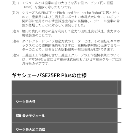
1
モジュールとは歯車の歯の大きさを表す値で、ピッチ円の直径
（mm）を歯数で除したものです。
2
シリーズ名のFRは“Fine Pitch used Reducer for Robot”に因んだも
ので、産業用および生活支援ロボットの市場拡大に伴い、ロボット
関節部に使用される精密減速機内部の高精度小モジュール歯車の需
要が急増したことに対応して開発しました。
3
楕円と真円の動きの差を利用して動力の回転速度を減速、出力する
機械装置のことです。
4
ダイレクト・ドライブ駆動方式のモーターとは、その回転をギヤボ
ックスなどの間接的機構を介さずに、直接駆動対象に伝達するモー
ターのことで、摩擦などの駆動損失や部品損耗が抑制できます。
5
三菱重工工作機械を含む三菱重工グループの工作機械事業について
は、本年5月を目途に日本電産株式会社および日本電産グループに譲
渡移管の予定です。
ギヤシェーパSE25FR Plusの仕様
ワーク最大径
切削最大モジュール
ワーク最大加工歯幅