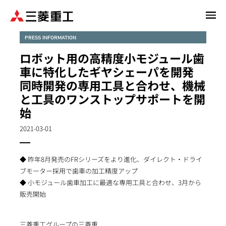
メ
イ
ン
PRESS INFORMATION
コ
ロボット用の高精度小モジュール歯
ン
車に特化したギヤシェーパを開発
テ
同時開発の専用工具と合わせ、機械
ン
と工具のワンストップサポートを開
ツ
に
始
移
2021-03-01
動
◆ 昨年8月発売のFRシリーズをより進化、ダイレクト・ドライ
ブモーター採用で歯車の加工精度アップ
◆ 小モジュール歯車加工に最適な専用工具と合わせ、3月から
販売開始
三菱重工グループの三菱重