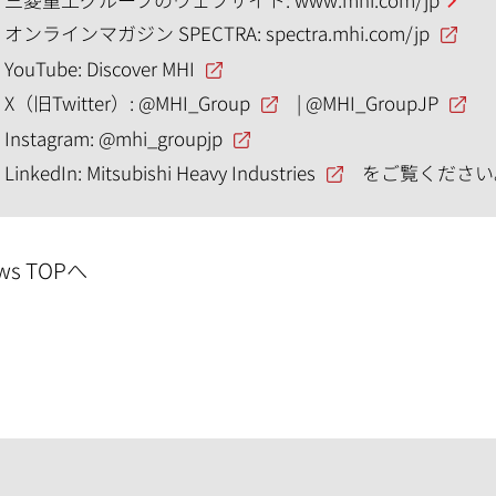
オンラインマガジン SPECTRA:
spectra.mhi.com/jp
YouTube:
Discover MHI
X（旧Twitter）:
@MHI_Group
|
@MHI_GroupJP
Instagram:
@mhi_groupjp
LinkedIn:
Mitsubishi Heavy Industries
をご覧ください
ws TOPへ