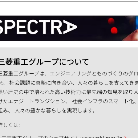
三菱重工グループについて
三菱重工グループは、エンジニアリングとものづくりのグロー
来、 社会課題に真摯に向き合い、人々の暮らしを支えてき
長い歴史の中で培われた高い技術力に最先端の知見を取り入
けたエナジートランジション、 社会インフラのスマート化
組み、 人々の豊かな暮らしを実現します。
詳しくは:
三菱重工グループのウェブサイト:
www.mhi.com/jp