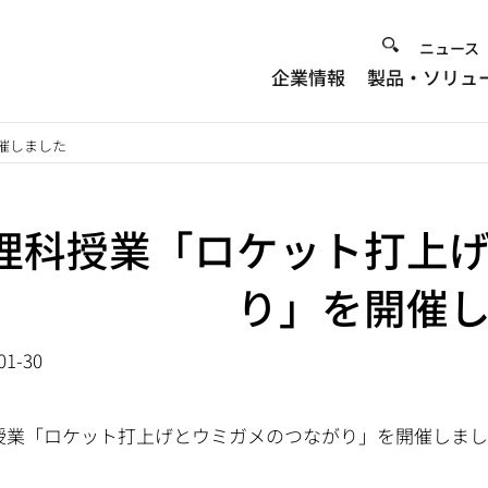
Heade
ニュース
企業情報
製品・ソリュ
Menu
催しました
理科授業「ロケット打上
り」を開催
01-30
授業「ロケット打上げとウミガメのつながり」を開催しま