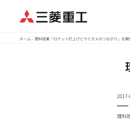
メ
ホーム
-
理科授業「ロケット打上げとウミガメのつながり」を開
イ
パ
ン
ン
コ
ン
く
テ
ず
ン
2017-
ツ
に
移
理科
動