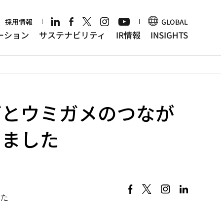
r
採用情報
GLOBAL
ーション
サステナビリティ
IR情報
INSIGHTS
げとウミガメのつなが
しました
した