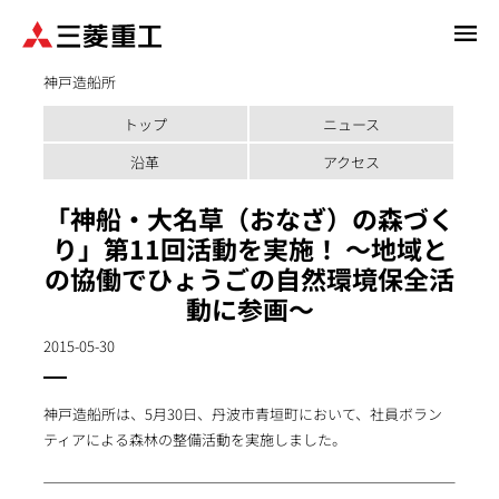
メ
イ
神戸造船所
ン
コ
トップ
ニュース
ン
テ
沿革
アクセス
ン
「神船・大名草（おなざ）の森づく
ツ
に
り」第11回活動を実施！ ～地域と
移
の協働でひょうごの自然環境保全活
動
動に参画～
2015-05-30
神戸造船所は、5月30日、丹波市青垣町において、社員ボラン
ティアによる森林の整備活動を実施しました。