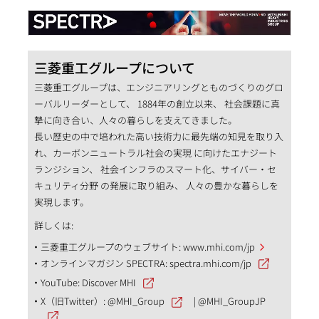
三菱重工グループについて
三菱重工グループは、エンジニアリングとものづくりのグロ
ーバルリーダーとして、 1884年の創立以来、 社会課題に真
摯に向き合い、人々の暮らしを支えてきました。
長い歴史の中で培われた高い技術力に最先端の知見を取り入
れ、カーボンニュートラル社会の実現 に向けたエナジート
ランジション、 社会インフラのスマート化、サイバー・セ
キュリティ分野 の発展に取り組み、 人々の豊かな暮らしを
実現します。
詳しくは:
三菱重工グループのウェブサイト:
www.mhi.com/jp
オンラインマガジン SPECTRA:
spectra.mhi.com/jp
YouTube:
Discover MHI
X（旧Twitter）:
@MHI_Group
|
@MHI_GroupJP