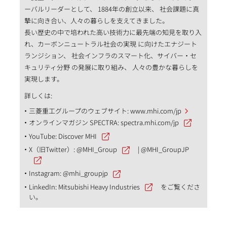
ーバルリーダーとして、 1884年の創立以来、 社会課題に真
摯に向き合い、人々の暮らしを支えてきました。
長い歴史の中で培われた高い技術力に最先端の知見を取り入
れ、カーボンニュートラル社会の実現 に向けたエナジート
ランジション、 社会インフラのスマート化、サイバー・セ
キュリティ分野 の発展に取り組み、 人々の豊かな暮らしを
実現します。
詳しくは:
三菱重工グループのウェブサイト:
www.mhi.com/jp
オンラインマガジン SPECTRA:
spectra.mhi.com/jp
YouTube:
Discover MHI
X（旧Twitter）:
@MHI_Group
|
@MHI_GroupJP
Instagram:
@mhi_groupjp
LinkedIn:
Mitsubishi Heavy Industries
をご覧くださ
い。