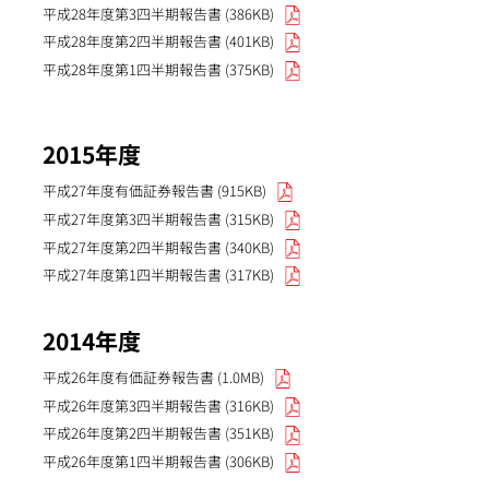
平成28年度第3四半期報告書 (386KB)
平成28年度第2四半期報告書 (401KB)
平成28年度第1四半期報告書 (375KB)
2015年度
平成27年度有価証券報告書 (915KB)
平成27年度第3四半期報告書 (315KB)
平成27年度第2四半期報告書 (340KB)
平成27年度第1四半期報告書 (317KB)
2014年度
平成26年度有価証券報告書 (1.0MB)
平成26年度第3四半期報告書 (316KB)
平成26年度第2四半期報告書 (351KB)
平成26年度第1四半期報告書 (306KB)