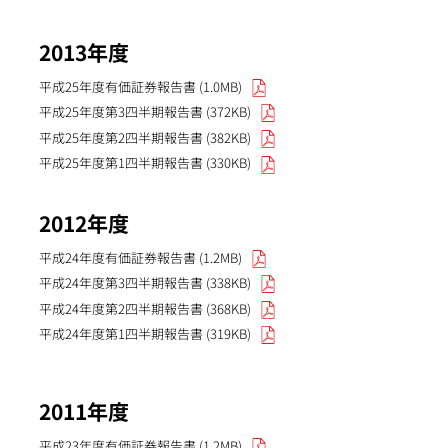
2013年度
平成25年度有価証券報告書 (1.0MB)
平成25年度第3四半期報告書 (372KB)
平成25年度第2四半期報告書 (382KB)
平成25年度第1四半期報告書 (330KB)
2012年度
平成24年度有価証券報告書 (1.2MB)
平成24年度第3四半期報告書 (338KB)
平成24年度第2四半期報告書 (368KB)
平成24年度第1四半期報告書 (319KB)
2011年度
平成23年度有価証券報告書 (1.2MB)