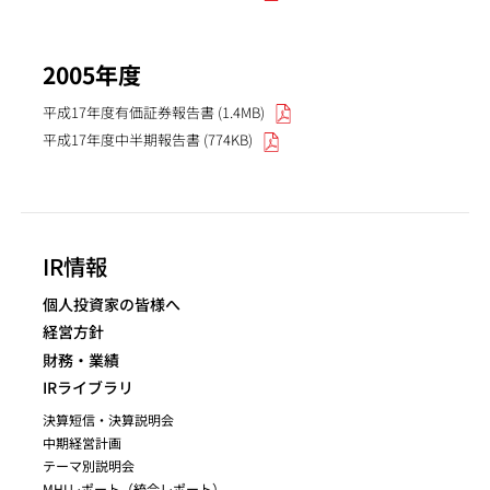
2005年度
平成17年度有価証券報告書 (1.4MB)
平成17年度中半期報告書 (774KB)
IR情報
個人投資家の皆様へ
経営方針
財務・業績
IRライブラリ
決算短信・決算説明会
中期経営計画
テーマ別説明会
MHIレポート（統合レポート）