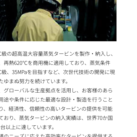
0℃級の超高温大容量蒸気タービンを製作・納入し、
、再熱620℃を商用機に適用しており、蒸気条件
0℃級、35MPaを目指すなど、次世代技術の開発に現
たゆまぬ努力を続けています。
、グローバルな生産拠点を活用し、お客様のあら
用途や条件に応じた最適な設計・製造を行うこと
り、経済性、信頼性の高いタービンの提供を可能
ており、蒸気タービンの納入実績は、世界70か国
600台以上に達しています。
様のニーズに応えた高効率なタービンを提供する