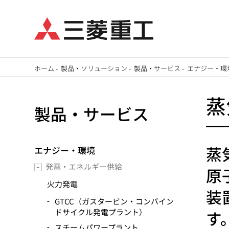
メ
ホーム
-
製品・ソリューション
-
製品・サービス
-
エナジー・環
イ
パ
ン
蒸
製品・サービス
ン
コ
ン
く
テ
蒸
エナジー・環境
ず
ン
発電・エネルギー供給
原
ツ
火力発電
に
装
GTCC（ガスタービン・コンバイン
移
ドサイクル発電プラント）
す
動
スチームパワープラント