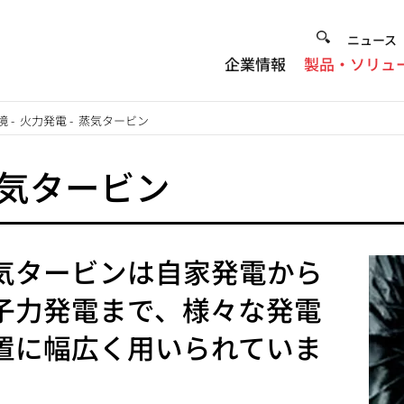
Heade
ニュース
企業情報
製品・ソリュ
Menu
境
-
火力発電
-
蒸気タービン
気タービン
気タービンは自家発電から
子力発電まで、様々な発電
置に幅広く用いられていま
。