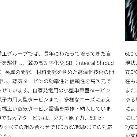
重工グループでは、長年にわたって培ってきた自
60
を駆使し、翼の高効率化やISB（Integral Shroud
現状
ade）長翼の開発、材料開発を含めた高温化技術の開
70
行い、蒸気タービンの効率性と信頼性を高次元で
在も
させています。自家発電用の小型単車室タービン
また
原子力用大型タービンまで、多様なニーズに応え
ゆる
る幅広い蒸気タービン設備を製作・納入していま
によ
中でも大型タービンは、火力・原子力、50Hz・
にし
zのすべての組み合わせで100万kW超級までの対応
2,
能です。
お客