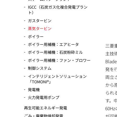
IGCC（石炭ガス化複合発電プラン
ト）
ガスタービン
蒸気タービン
ボイラー
ボイラー用補機：エアヒータ
三菱
ボイラー用補機：石炭粉砕ミル
主技術
ボイラー用補機：ファン・ブロワー
Bl
制御システム
発を
インテリジェントソリューション
両立
「TOMONI®」
から
発電機
られ
火力発電用ポンプ
す。
60H
再生可能エネルギー発電
が可
ごみ・廃棄物焼却発電