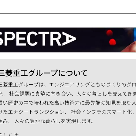
三菱重工グループについて
三菱重工グループは、エンジニアリングとものづくりのグロー
来、 社会課題に真摯に向き合い、人々の暮らしを支えてき
長い歴史の中で培われた高い技術力に最先端の知見を取り入
けたエナジートランジション、 社会インフラのスマート化
組み、 人々の豊かな暮らしを実現します。
詳しくは: