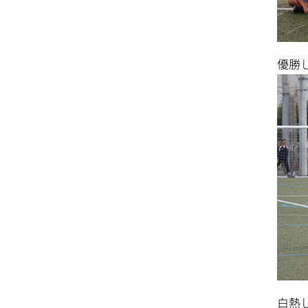
優勝し
白熱