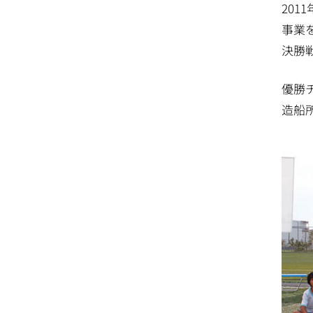
20
事業
決勝
優勝チ
造船