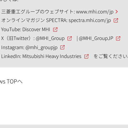
三菱重工グループのウェブサイト:
www.mhi.com/jp
オンラインマガジン SPECTRA:
spectra.mhi.com/jp
YouTube:
Discover MHI
X（旧Twitter）:
@MHI_Group
|
@MHI_GroupJP
Instagram:
@mhi_groupjp
LinkedIn:
Mitsubishi Heavy Industries
をご覧ください
ws TOPへ