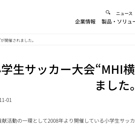
Heade
ニュース
企業情報
製品・ソリュ
Menu
プ”が開催されました。
小学生サッカー大会“MHI
ました
11-01
貢献活動の一環として2008年より開催している小学生サッ