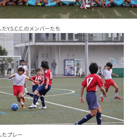
たY.S.C.C.のメンバーたち
したプレー