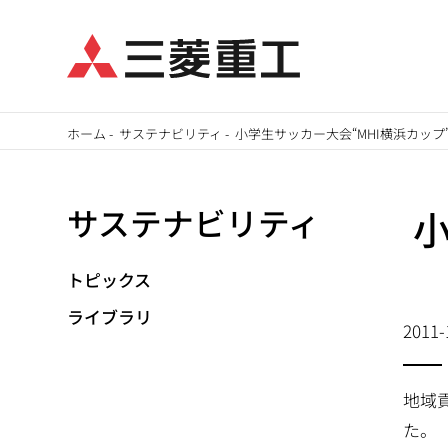
メ
ホーム
-
サステナビリティ
-
小学生サッカー大会“MHI横浜カッ
イ
パ
ン
サステナビリティ
ン
コ
ン
く
テ
トピックス
ず
ン
ライブラリ
2011-
ツ
に
移
地域
動
た。