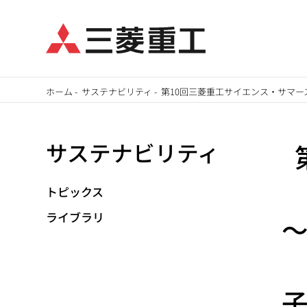
メ
ホーム
-
サステナビリティ
-
第10回三菱重工サイエンス・サマ
イ
パ
ン
サステナビリティ
ン
コ
ン
く
テ
トピックス
ず
ン
ライブラリ
ツ
に
移
動