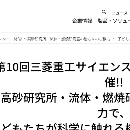
Heade
ニュース
企業情報
製品・ソリュ
Menu
ースクール開催!!～高砂研究所・流体・燃焼研究室の皆さんのご協力で、子ど
第10回三菱重工サイエン
催!!
～高砂研究所・流体・燃焼
力で
子どもたちが科学に触れる