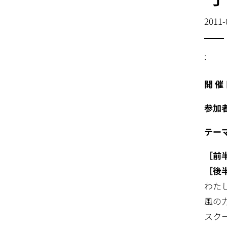
2011-
:
開 催
参加
テー
［前
［後
わた
風の
スク