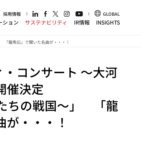
r
採用情報
GLOBAL
ーション
サステナビリティ
IR情報
INSIGHTS
」 「龍馬伝」で聞いた名曲が・・・！
ィ・コンサート ～大河
開催決定
姫たちの戦国～」 「龍
曲が・・・！