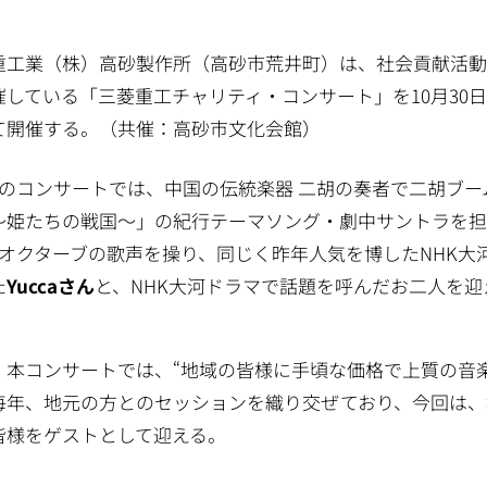
重工業（株）高砂製作所（高砂市荒井町）は、社会貢献活動
催している「三菱重工チャリティ・コンサート」を10月30
て開催する。（共催：高砂市文化会館）
回のコンサートでは、中国の伝統楽器 二胡の奏者で二胡ブー
～姫たちの戦国～」の紀行テーマソング・劇中サントラを担
3オクターブの歌声を操り、同じく昨年人気を博したNHK
た
Yuccaさん
と、NHK大河ドラマで話題を呼んだお二人を
、本コンサートでは、“地域の皆様に手頃な価格で上質の音
毎年、地元の方とのセッションを織り交ぜており、今回は、
皆様をゲストとして迎える。