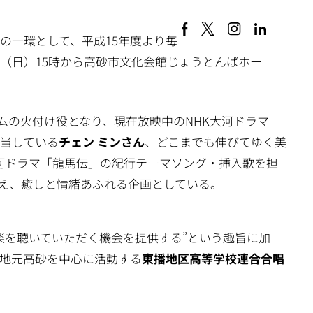
の一環として、平成15年度より毎
日（日）15時から高砂市文化会館じょうとんばホー
ムの火付け役となり、現在放映中のNHK大河ドラマ
当している
チェン ミンさん
、どこまでも伸びてゆく美
大河ドラマ「龍馬伝」の紀行テーマソング・挿入歌を担
迎え、癒しと情緒あふれる企画としている。
楽を聴いていただく機会を提供する”という趣旨に加
地元高砂を中心に活動する
東播地区高等学校連合合唱