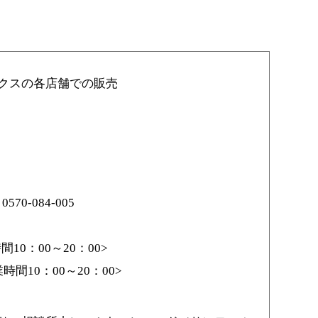
クスの各店舗での販売
0570-084-005
時間
10
：
00
～
20
：
00>
業時間
10
：
00
～
20
：
00>