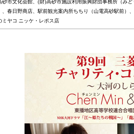
高砂市文化会館、
(
財
)
高砂市施設利用振興財団事務所（みど
）、春日野商店、駅前観光案内所ちちり（山電高砂駅前）
のミヤコ ニッケ・レポス店