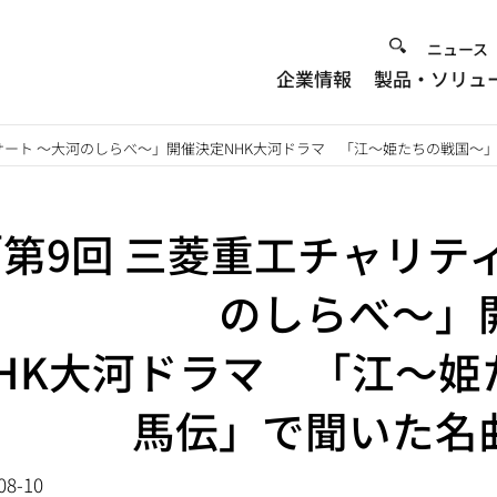
Heade
ニュース
企業情報
製品・ソリュ
Menu
サート ～大河のしらべ～」開催決定NHK大河ドラマ 「江～姫たちの戦国～
第9回 三菱重工チャリテ
のしらべ～」
HK大河ドラマ 「江～
馬伝」で聞いた名
08-10