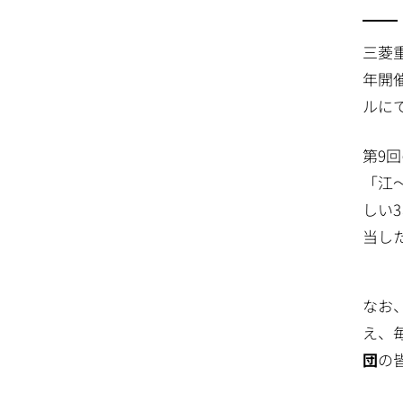
三菱
年開
ルに
第9
「江
しい
当し
なお
え、
団
の