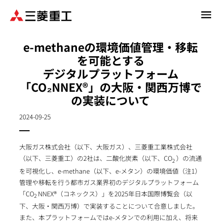
メ
イ
ン
e-methaneの環境価値管理・移転
コ
を可能とする
ン
デジタルプラットフォーム
テ
ン
「CO₂NNEX®」の大阪・関西万博で
ツ
の実装について
に
移
2024-09-25
動
大阪ガス株式会社（以下、大阪ガス）、三菱重工業株式会社
（以下、三菱重工）の2社は、二酸化炭素（以下、CO
）の流通
2
を可視化し、e-methane（以下、e-メタン）の環境価値（注1）
管理や移転を行う都市ガス業界初のデジタルプラットフォーム
「CO
NNEX®（コネックス）」を2025年日本国際博覧会（以
2
下、大阪・関西万博）で実装することについて合意しました。
また、本プラットフォームではe-メタンでの利用に加え、将来