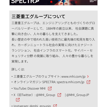
三菱重工グループについて
三菱重工グループは、エンジニアリングとものづくりのグロ
ーバルリーダーとして、 1884年の創立以来、 社会課題に真
摯に向き合い、人々の暮らしを支えてきました。
長い歴史の中で培われた高い技術力に最先端の知見を取り入
れ、カーボンニュートラル社会の実現 に向けたエナジート
ランジション、 社会インフラのスマート化、サイバー・セ
キュリティ分野 の発展に取り組み、 人々の豊かな暮らしを
実現します。
詳しくは:
三菱重工グループのウェブサイト:
www.mhi.com/jp
オンラインマガジン SPECTRA:
spectra.mhi.com/jp
YouTube:
Discover MHI
X（旧Twitter）:
@MHI_Group
|
@MHI_GroupJP
Instagram:
@mhi_groupjp