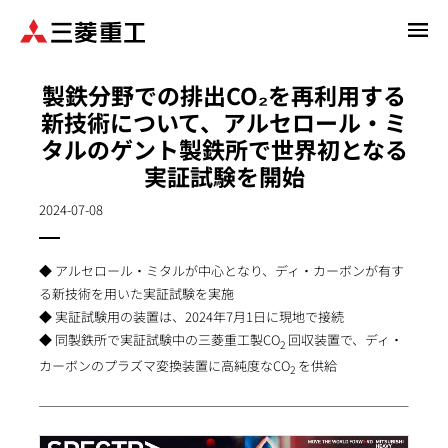
メ
イ
ン
製鉄分野での排出CO₂を再利用する
コ
新技術について、アルセロール・ミ
ン
タルのゲント製鉄所で世界初となる
テ
ン
実証試験を開始
ツ
2024-07-08
に
移
動
◆ アルセロール・ミタルが中心となり、ディ・カーボンが有す
る新技術を用いた実証試験を実施
◆ 実証試験用の装置は、2024年7月1日に現地で接続
◆ 同製鉄所で実証試験中の三菱重工製CO
回収装置で、ディ・
2
カーボンのプラズマ変換装置に高純度なCO
を供給
2