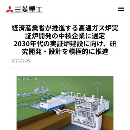
メ
イ
ン
経済産業省が推進する高温ガス炉実
コ
証炉開発の中核企業に選定
ン
2030年代の実証炉建設に向け、研
テ
ン
究開発・設計を積極的に推進
ツ
2023-07-25
に
移
動