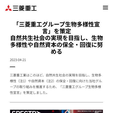
メ
イ
ン
「三菱重工グループ生物多様性宣
コ
言」を策定
ン
自然共生社会の実現を目指し、生物
テ
ン
多様性や自然資本の保全・回復に努
ツ
める
に
移
2023-04-21
動
三菱重工業はこのほど、自然共生社会の実現を目指し、生物多
様性（注1）や自然資本（注2）の保全・回復に向けた当社グル
ープの取り組みを推進するため、「三菱重工グループ生物多様
性宣言」を策定しました。