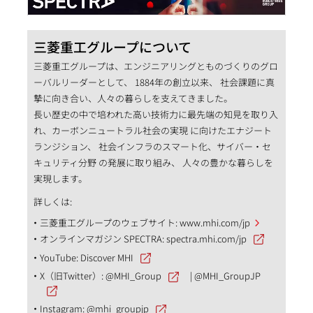
三菱重工グループについて
三菱重工グループは、エンジニアリングとものづくりのグロ
ーバルリーダーとして、 1884年の創立以来、 社会課題に真
摯に向き合い、人々の暮らしを支えてきました。
長い歴史の中で培われた高い技術力に最先端の知見を取り入
れ、カーボンニュートラル社会の実現 に向けたエナジート
ランジション、 社会インフラのスマート化、サイバー・セ
キュリティ分野 の発展に取り組み、 人々の豊かな暮らしを
実現します。
詳しくは:
三菱重工グループのウェブサイト:
www.mhi.com/jp
オンラインマガジン SPECTRA:
spectra.mhi.com/jp
YouTube:
Discover MHI
X（旧Twitter）:
@MHI_Group
|
@MHI_GroupJP
Instagram:
@mhi_groupjp