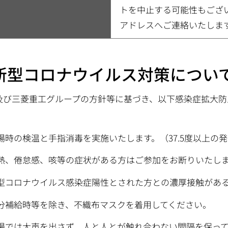
トを中止する可能性もござ
アドレスへご連絡いたしま
.新型コロナウイルス対策につい
及び三菱重工グループの方針等に基づき、以下感染症拡大防
。
場時の検温と手指消毒を実施いたします。（37.5度以上の
熱、倦怠感、咳等の症状がある方はご参加をお断りいたし
型コロナウイルス感染症陽性とされた方との濃厚接触があ
分補給時等を除き、不織布マスクを着用してください。
場では大声を出さず、人と人とが触れ合わない間隔を保っ