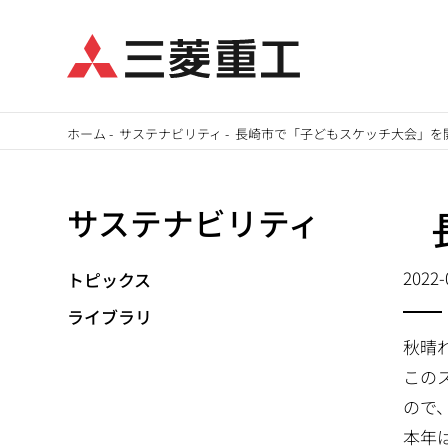
メ
ホーム
-
サステナビリティ
-
長崎市で「子どもスケッチ大会」を
イ
パ
ン
サステナビリティ
ン
コ
ン
く
テ
2022-
トピックス
ず
ン
ライブラリ
ツ
秋晴
に
この
移
ので
動
本年