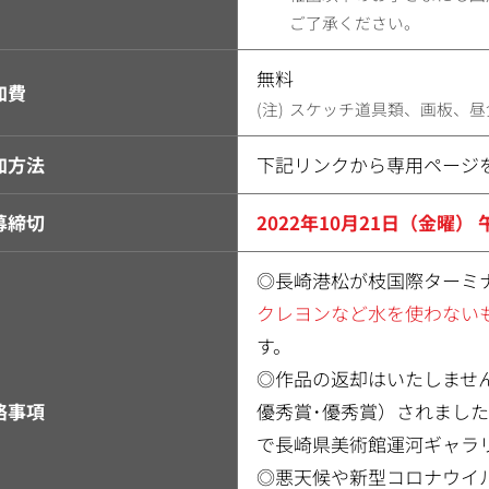
ご了承ください。
無料
加費
スケッチ道具類、画板、昼
加方法
下記リンクから専用ページ
募締切
2022年10月21日（金曜） 
◎長崎港松が枝国際ターミ
クレヨンなど水を使わない
す。
◎作品の返却はいたしませ
絡事項
優秀賞･優秀賞）されました作
で長崎県美術館運河ギャラ
◎悪天候や新型コロナウイ