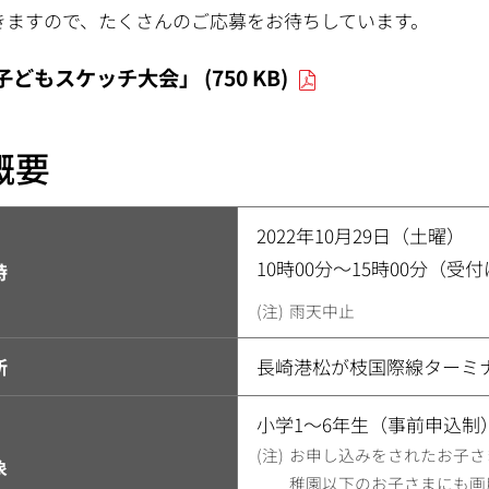
きますので、たくさんのご応募をお待ちしています。
子どもスケッチ大会」 (750 KB)
.概要
2022年10月29日（土曜）
10時00分～15時00分（受
時
雨天中止
所
長崎港松が枝国際線ターミ
小学1～6年生（事前申込制
お申し込みをされたお子さ
象
稚園以下のお子さまにも画