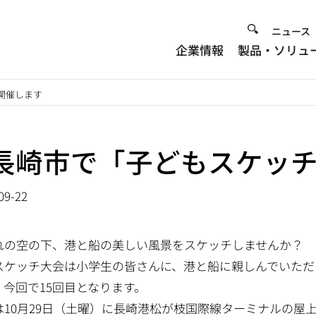
Heade
ニュース
企業情報
製品・ソリュ
Menu
開催します
長崎市で「子どもスケッ
09-22
れの空の下、港と船の美しい風景をスケッチしませんか？
スケッチ大会は小学生の皆さんに、港と船に親しんでいただ
、今回で15回目となります。
は10月29日（土曜）に長崎港松が枝国際線ターミナルの屋