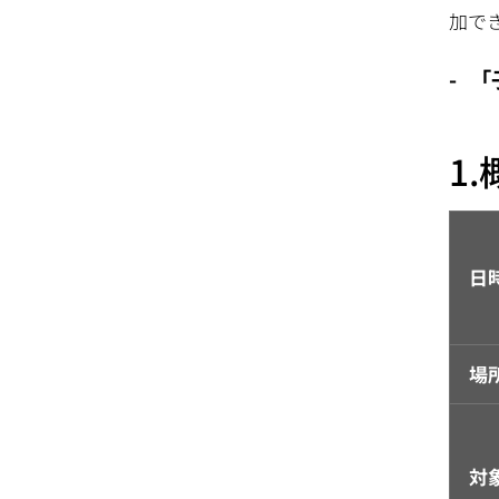
加で
「
1
日
場
対