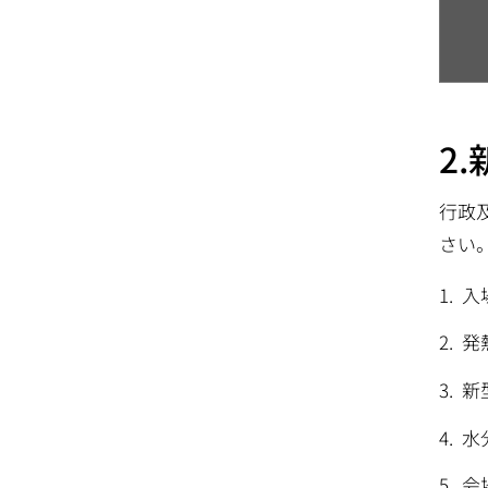
2
行政
さい
入
発
新
水
会