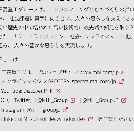
三菱重工グループは、エンジニアリングとものづくりのグロー
来、 社会課題に真摯に向き合い、人々の暮らしを支えてき
長い歴史の中で培われた高い技術力に最先端の知見を取り入
けたエナジートランジション、 社会インフラのスマート化
組み、 人々の豊かな暮らしを実現します。
詳しくは:
三菱重工グループのウェブサイト:
www.mhi.com/jp
オンラインマガジン SPECTRA:
spectra.mhi.com/jp
YouTube:
Discover MHI
X（旧Twitter）:
@MHI_Group
|
@MHI_GroupJP
Instagram:
@mhi_groupjp
LinkedIn:
Mitsubishi Heavy Industries
をご覧ください