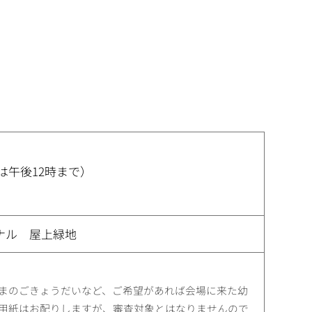
付は午後12時まで）
ナル 屋上緑地
）
まのごきょうだいなど、ご希望があれば会場に来た幼
用紙はお配りしますが、審査対象とはなりませんので