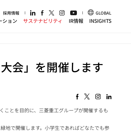
r
採用情報
GLOBAL
ーション
サステナビリティ
IR情報
INSIGHTS
チ大会」を開催します
くことを目的に、三菱重工グループが開催するも
上緑地で開催します。小学生であればどなたでも参