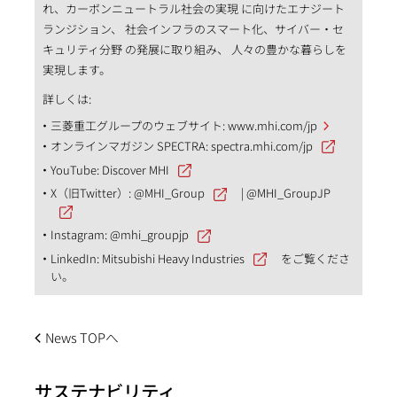
れ、カーボンニュートラル社会の実現 に向けたエナジート
ランジション、 社会インフラのスマート化、サイバー・セ
キュリティ分野 の発展に取り組み、 人々の豊かな暮らしを
実現します。
詳しくは:
三菱重工グループのウェブサイト:
www.mhi.com/jp
オンラインマガジン SPECTRA:
spectra.mhi.com/jp
YouTube:
Discover MHI
X（旧Twitter）:
@MHI_Group
|
@MHI_GroupJP
Instagram:
@mhi_groupjp
LinkedIn:
Mitsubishi Heavy Industries
をご覧くださ
い。
News TOPへ
サステナビリティ