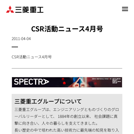
メ
イ
ン
CSR活動ニュース4月号
コ
ン
2011-04-04
テ
ン
CSR活動ニュース4月号
ツ
に
移
動
三菱重工グループについて
三菱重工グループは、エンジニアリングとものづくりのグロ
ーバルリーダーとして、 1884年の創立以来、 社会課題に真
摯に向き合い、人々の暮らしを支えてきました。
長い歴史の中で培われた高い技術力に最先端の知見を取り入