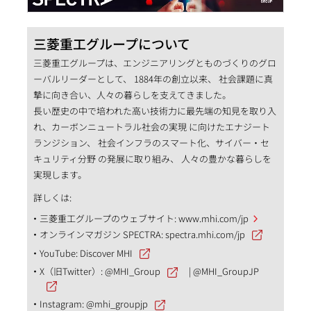
三菱重工グループについて
三菱重工グループは、エンジニアリングとものづくりのグロ
ーバルリーダーとして、 1884年の創立以来、 社会課題に真
摯に向き合い、人々の暮らしを支えてきました。
長い歴史の中で培われた高い技術力に最先端の知見を取り入
れ、カーボンニュートラル社会の実現 に向けたエナジート
ランジション、 社会インフラのスマート化、サイバー・セ
キュリティ分野 の発展に取り組み、 人々の豊かな暮らしを
実現します。
詳しくは:
三菱重工グループのウェブサイト:
www.mhi.com/jp
オンラインマガジン SPECTRA:
spectra.mhi.com/jp
YouTube:
Discover MHI
X（旧Twitter）:
@MHI_Group
|
@MHI_GroupJP
Instagram:
@mhi_groupjp