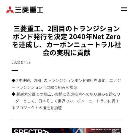
メ
イ
ン
三菱重工、2回目のトランジション
コ
ボンド発行を決定 2040年Net Zero
ン
を達成し、カーボンニュートラル社
テ
ン
会の実現に貢献
ツ
2023-07-28
に
移
動
◆ 2年連続、2回目のトランジションボンド発行を決定、エナジ
ートランジションへの取り組みを推進
◆ 脱炭素分野での幅広い実績と先進技術への取り組みを誇るリ
ーダーとして、日本そして世界のカーボンニュートラルに資す
るプロジェクトの推進を加速