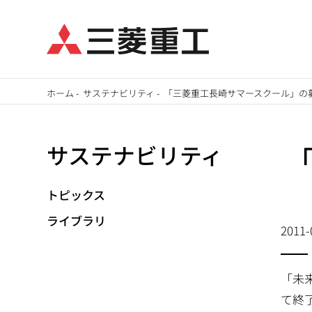
メ
ホーム
-
サステナビリティ
-
「三菱重工長崎サマースクール」の
イ
パ
ン
サステナビリティ
ン
コ
ン
く
テ
トピックス
ず
ン
ライブラリ
2011-
ツ
に
移
「未
動
て終