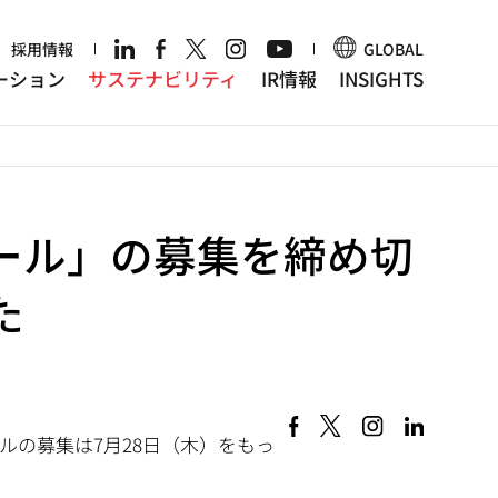
r
採用情報
GLOBAL
ーション
サステナビリティ
IR情報
INSIGHTS
ール」の募集を締め切
た
ルの募集は7月28日（木）をもっ