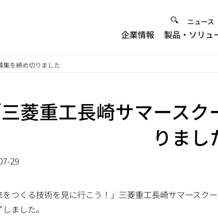
Heade
ニュース
企業情報
製品・ソリュ
Menu
募集を締め切りました
「三菱重工長崎サマースク
りまし
07-29
来をつくる技術を見に行こう！」三菱重工長崎サマースクー
了しました。