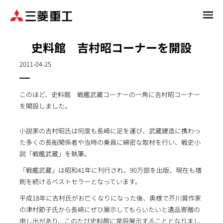
メ
イ
ン
史料館 吉村昭コーナーを開設
コ
ン
2011-04-25
テ
ン
このほど、史料館 戦艦武蔵コーナーの一角に吉村昭コーナー
ツ
を開設しました。
に
移
動
小説家の吉村昭氏は何度も長崎に足を運び、武蔵建造に携わっ
た多くの長船関係者や当時の乗員に綿密な取材を行い、戦史小
説「戦艦武蔵」を執筆。
「戦艦武蔵」は昭和41年に刊行され、90万部を出版、現在も増
刷を続けるベストセラーとなっています。
平成18年に吉村氏がお亡くなりになった後、奥様で芥川賞作家
の津村節子氏から長崎にぜひ展示してもらいたいと遺品寄贈の
申し出があり、このたび史料館に常設展示することとなりまし