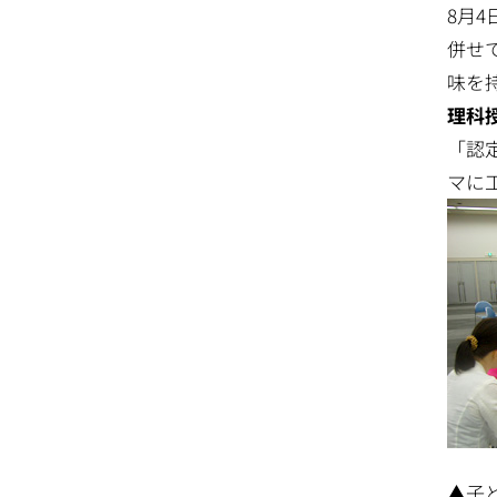
8月
併せ
味を
理科
「認
マに
▲子