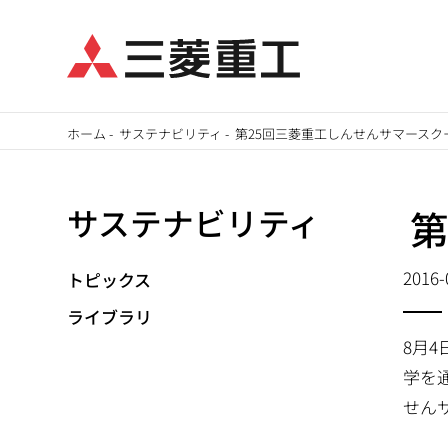
メ
ホーム
-
サステナビリティ
-
第25回三菱重工しんせんサマースク
イ
パ
ン
サステナビリティ
第
ン
コ
ン
く
テ
2016-
トピックス
ず
ン
ライブラリ
ツ
8月
に
学を
移
せん
動