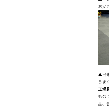
お父
▲出
うま
工場
もの
品、