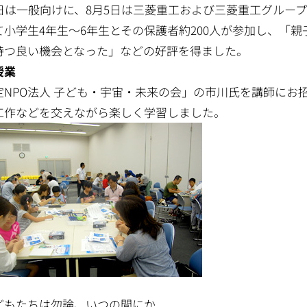
4日は一般向けに、8月5日は三菱重工および三菱重工グルー
て小学生4年生～6年生とその保護者約200人が参加し、「
持つ良い機会となった」などの好評を得ました。
授業
定NPO法人 子ども・宇宙・未来の会」の市川氏を講師にお
工作などを交えながら楽しく学習しました。
どもたちは勿論、いつの間にか