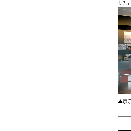
した
▲展