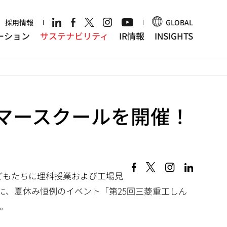
r
採用情報
GLOBAL
ーション
サステナビリティ
IR情報
INSIGHTS
サマースクールを開催！
子どもたちに理科授業および工場見
に、夏休み恒例のイベント「第25回三菱重工しん
。