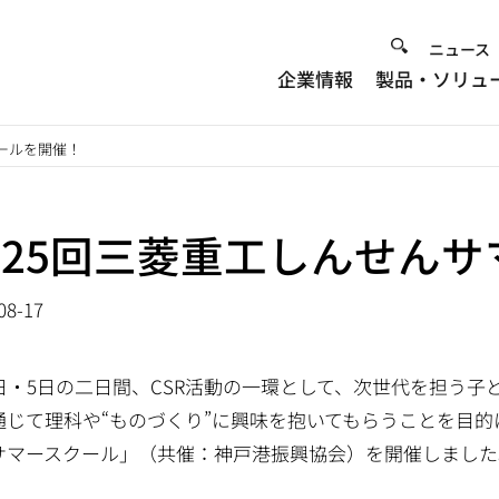
Heade
ニュース
企業情報
製品・ソリュ
Menu
ールを開催！
25回三菱重工しんせん
08-17
4日・5日の二日間、CSR活動の一環として、次世代を担う
通じて理科や“ものづくり”に興味を抱いてもらうことを目的
サマースクール」（共催：神戸港振興協会）を開催しました