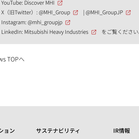
YouTube:
Discover MHI
X（旧Twitter）:
@MHI_Group
|
@MHI_GroupJP
Instagram:
@mhi_groupjp
LinkedIn:
Mitsubishi Heavy Industries
をご覧ください
ws TOPへ
ション
サステナビリティ
IR情報