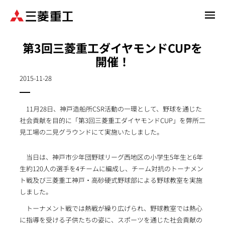
メ
イ
ン
第3回三菱重工ダイヤモンドCUPを
コ
開催！
ン
テ
2015-11-28
ン
ツ
に
11月28日、神戸造船所CSR活動の一環として、野球を通じた
移
社会貢献を目的に「第3回三菱重工ダイヤモンドCUP」を弊所二
動
見工場の二見グラウンドにて実施いたしました。
当日は、神戸市少年団野球リーグ西地区の小学生5年生と6年
生約120人の選手を4チームに編成し、チーム対抗のトーナメン
ト戦及び三菱重工神戸・高砂硬式野球部による野球教室を実施
しました。
トーナメント戦では熱戦が繰り広げられ、野球教室では熱心
に指導を受ける子供たちの姿に、スポーツを通じた社会貢献の