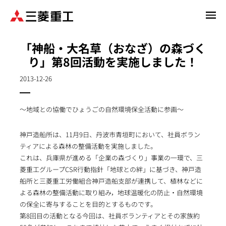
メ
イ
ン
「神船・大名草（おなざ）の森づく
コ
り」第8回活動を実施しました！
ン
テ
2013-12-26
ン
ツ
に
～地域との協働でひょうごの自然環境保全活動に参画～
移
動
神戸造船所は、11月9日、丹波市青垣町において、社員ボラン
ティアによる森林の整備活動を実施しました。
これは、兵庫県が進める「企業の森づくり」事業の一環で、三
菱重工グループCSR行動指針「地球との絆」に基づき、神戸造
船所と三菱重工労働組合神戸造船支部が連携して、植林などに
よる森林の整備活動に取り組み，地球温暖化の防止・自然環境
の保全に寄与することを目的とするものです。
第8回目の活動となる今回は、社員ボランティアとその家族約