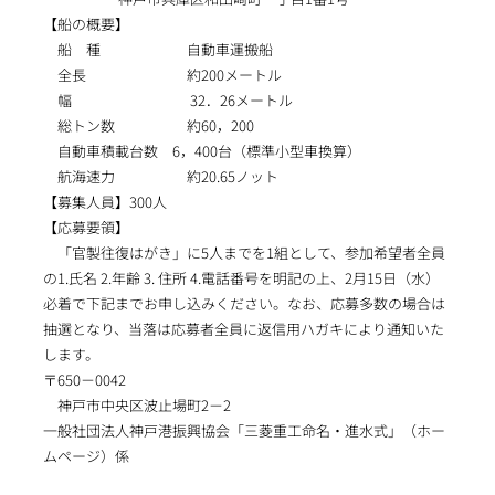
【船の概要】
船 種 自動車運搬船
全長 約200メートル
幅 32．26メートル
総トン数 約60，200
自動車積載台数 6，400台（標準小型車換算）
航海速力 約20.65ノット
【募集人員】300人
【応募要領】
「官製往復はがき」に5人までを1組として、参加希望者全員
の1.氏名 2.年齢 3. 住所 4.電話番号を明記の上、2月15日（水）
必着で下記までお申し込みください。なお、応募多数の場合は
抽選となり、当落は応募者全員に返信用ハガキにより通知いた
します。
〒650－0042
神戸市中央区波止場町2－2
一般社団法人神戸港振興協会「三菱重工命名・進水式」（ホー
ムページ）係