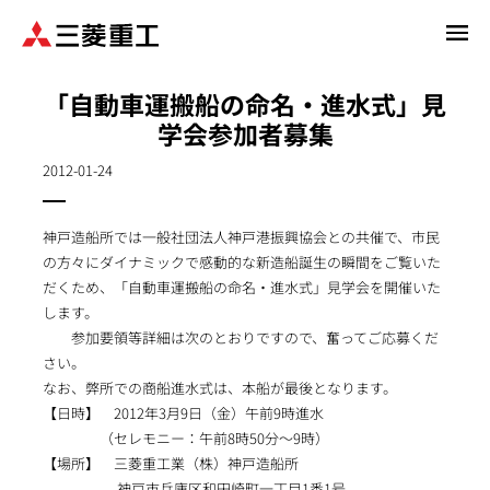
メ
イ
ン
「自動車運搬船の命名・進水式」見
コ
学会参加者募集
ン
テ
2012-01-24
ン
ツ
に
神戸造船所では一般社団法人神戸港振興協会との共催で、市民
移
の方々にダイナミックで感動的な新造船誕生の瞬間をご覧いた
動
だくため、「自動車運搬船の命名・進水式」見学会を開催いた
します。
参加要領等詳細は次のとおりですので、奮ってご応募くだ
さい。
なお、弊所での商船進水式は、本船が最後となります。
【日時】 2012年3月9日（金）午前9時進水
（セレモニー：午前8時50分～9時）
【場所】 三菱重工業（株）神戸造船所
神戸市兵庫区和田崎町一丁目1番1号