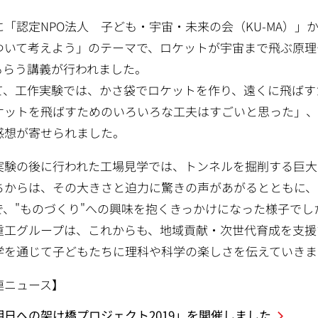
に「認定NPO法人 子ども・宇宙・未来の会（KU-MA）
ついて考えよう」のテーマで、ロケットが宇宙まで飛ぶ原理
もらう講義が行われました。
て、工作実験では、かさ袋でロケットを作り、遠くに飛ばす
ケットを飛ばすためのいろいろな工夫はすごいと思った」
感想が寄せられました。
実験の後に行われた工場見学では、トンネルを掘削する巨大
ちからは、その大きさと迫力に驚きの声があがるとともに、
で、"ものづくり"への興味を抱くきっかけになった様子でし
重工グループは、これからも、地域貢献・次世代育成を支援
学を通じて子どもたちに理科や科学の楽しさを伝えていきま
連ニュース】
明日への架け橋プロジェクト2019」を開催しました