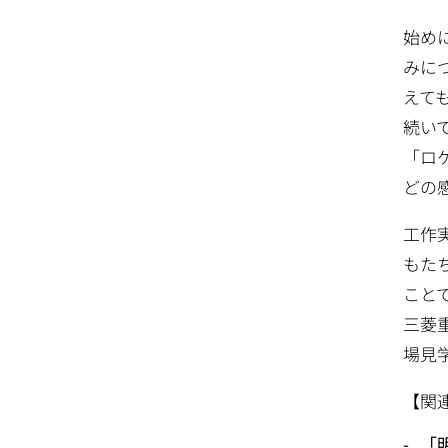
始め
みに
えて
続い
「ロ
どの
工作
もた
こと
三菱
場見
【関
「