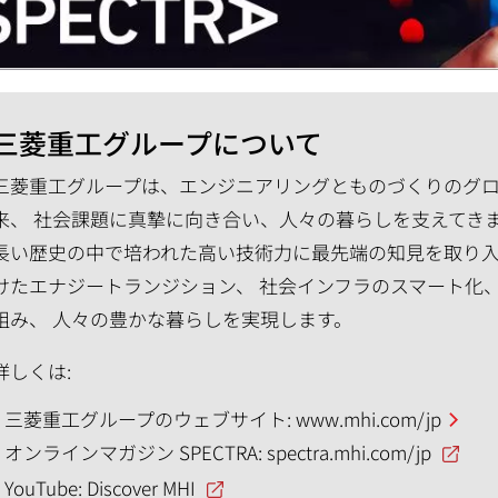
三菱重工グループについて
三菱重工グループは、エンジニアリングとものづくりのグロー
来、 社会課題に真摯に向き合い、人々の暮らしを支えてき
長い歴史の中で培われた高い技術力に最先端の知見を取り入
けたエナジートランジション、 社会インフラのスマート化
組み、 人々の豊かな暮らしを実現します。
詳しくは:
三菱重工グループのウェブサイト:
www.mhi.com/jp
オンラインマガジン SPECTRA:
spectra.mhi.com/jp
YouTube:
Discover MHI