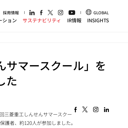
r
採用情報
GLOBAL
ーション
サステナビリティ
IR情報
INSIGHTS
んサマースクール」を
した
8回三菱重工しんせんサマースクー
保護者、約120人が参加しました。