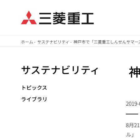
メ
ホーム
-
サステナビリティ
-
神戸市で「三菱重工しんせんサマー
イ
パ
ン
サステナビリティ
ン
コ
ン
く
テ
トピックス
ず
ン
ライブラリ
2019-
ツ
に
移
8月
動
ル」