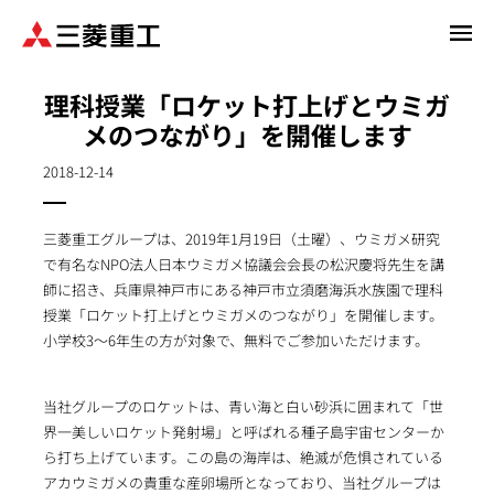
メ
イ
ン
理科授業「ロケット打上げとウミガ
コ
メのつながり」を開催します
ン
テ
2018-12-14
ン
ツ
に
三菱重工グループは、2019年1月19日（土曜）、ウミガメ研究
移
で有名なNPO法人日本ウミガメ協議会会長の松沢慶将先生を講
動
師に招き、兵庫県神戸市にある神戸市立須磨海浜水族園で理科
授業「ロケット打上げとウミガメのつながり」を開催します。
小学校3～6年生の方が対象で、無料でご参加いただけます。
当社グループのロケットは、青い海と白い砂浜に囲まれて「世
界一美しいロケット発射場」と呼ばれる種子島宇宙センターか
ら打ち上げています。この島の海岸は、絶滅が危惧されている
アカウミガメの貴重な産卵場所となっており、当社グループは