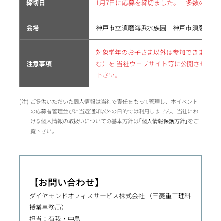
締切日
1月7日に応募を締切ました。 多数のご応
会場
神戸市立須磨海浜水族園 神戸市須磨区若宮町
対象学年のお子さま以外は参加できません
注意事項
む）を 当社ウェブサイト等に公開させて
下さい。
ご提供いただいた個人情報は当社で責任をもって管理し、本イベント
の応募者管理並びに当選通知以外の目的では利用しません。当社にお
ける個人情報の取扱いについての基本方針は
｢個人情報保護方針｣
をご
覧下さい。
【お問い合わせ】
ダイヤモンドオフィスサービス株式会社 （三菱重工理科
授業事務局）
担当：有我・中島