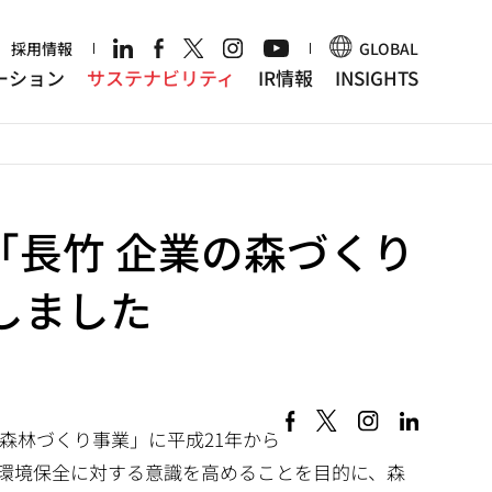
r
採用情報
GLOBAL
ーション
サステナビリティ
IR情報
INSIGHTS
「長竹 企業の森づくり
しました
森林づくり事業」に平成21年から
環境保全に対する意識を高めることを目的に、森