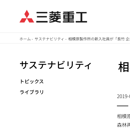
メ
ホーム
-
サステナビリティ
-
相模原製作所の新入社員が「長竹 
イ
パ
ン
サステナビリティ
相
ン
コ
ン
く
テ
トピックス
ず
ン
ライブラリ
2019-
ツ
に
移
相模
動
森林