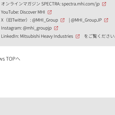
オンラインマガジン SPECTRA:
spectra.mhi.com/jp
YouTube:
Discover MHI
X（旧Twitter）:
@MHI_Group
|
@MHI_GroupJP
Instagram:
@mhi_groupjp
LinkedIn:
Mitsubishi Heavy Industries
をご覧ください
ws TOPへ