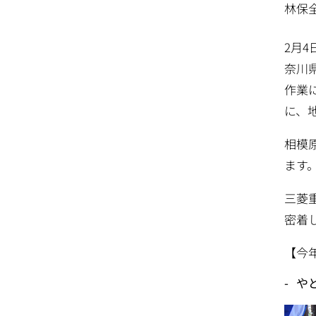
林保
2月
奈川
作業
に、
相模
ます
三菱
密着
【今
や