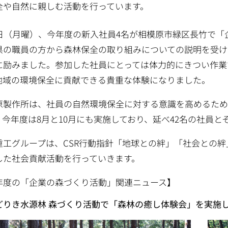
全や自然に親しむ活動を行っています。
4日（月曜）、今年度の新入社員4名が相模原市緑区長竹で
県の職員の方から森林保全の取り組みについての説明を受け
に励みました。参加した社員にとっては体力的にきつい作業
地域の環境保全に貢献できる貴重な体験になりました。
原製作所は、社員の自然環境保全に対する意識を高めるため
。今年度は8月と10月にも実施しており、延べ42名の社員
重工グループは、CSR行動指針「地球との絆」「社会との
した社会貢献活動を行っていきます。
年度の「企業の森づくり活動」関連ニュース】
どりき水源林 森づくり活動で「森林の癒し体験会」を実施