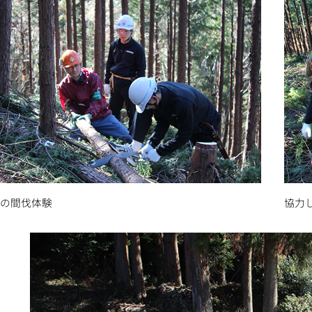
ての間伐体験
協力