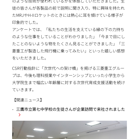
のような技術が使われているかを体感していただきました。生
徒の皆さんが各製品の前で説明に聞き入り、特に興味を持たれ
たMRJやH-IIロケットのときには熱心に耳を傾けている様子が
印象的でした。
アンケートでは、「私たちの生活を支えている縁の下の力持ち
のような仕事をしていることがわかりました」「今まで目にし
たことのないような物をたくさん見ることができました」「三
菱重工が製造した飛行機に乗ってみたい」といった嬉しい感想
をいただきました。
CSR行動指針に「次世代への架け橋」を掲げる三菱重工グルー
プは、今後も理科授業やインターンシップといった小学生から
大学院生まで幅広い年齢層に対する次世代育成支援活動を続け
ていきます。
【関連ニュース】
三鷹市立第七中学校の生徒さんが企業訪問で来社されました