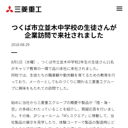
メ
イ
ン
つくば市立並木中学校の生徒さんが
コ
企業訪問で来社されました
ン
テ
2018-08-29
ン
ツ
に
8月1日（水曜）、つくば市立並木中学校2年生の生徒さん11名
移
がキャリア教育の一環で品川本社に来社されました。
動
同校では、生徒たちの職業観や勤労観を育てるための教育を行
っており、メーカーとしてものづくりに関わる三菱重工グルー
プに興味をもたれての訪問でした。
始めに当社から三菱重工グループの概要や製品が「陸・海・
空」の多岐にわたっていることを紹介し、質疑応答を行いまし
た。その後、2Fショールーム「M's スクエア」に移動して、当
社製品の展示を見学したり、体験コーナーで製品の製造時にど