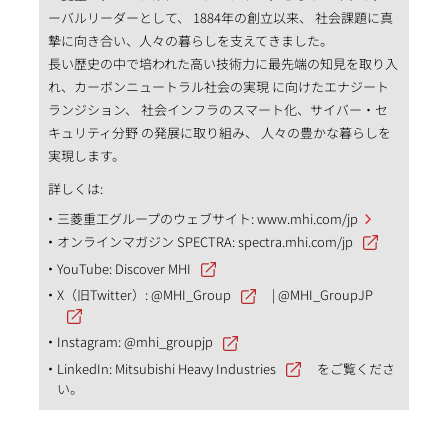
ーバルリーダーとして、 1884年の創立以来、 社会課題に真
摯に向き合い、人々の暮らしを支えてきました。
長い歴史の中で培われた高い技術力に最先端の知見を取り入
れ、カーボンニュートラル社会の実現 に向けたエナジート
ランジション、 社会インフラのスマート化、サイバー・セ
キュリティ分野 の発展に取り組み、 人々の豊かな暮らしを
実現します。
詳しくは:
三菱重工グループのウェブサイト:
www.mhi.com/jp
オンラインマガジン SPECTRA:
spectra.mhi.com/jp
YouTube:
Discover MHI
X（旧Twitter）:
@MHI_Group
|
@MHI_GroupJP
Instagram:
@mhi_groupjp
LinkedIn:
Mitsubishi Heavy Industries
をご覧くださ
い。