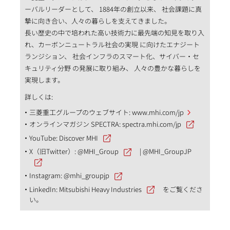
ーバルリーダーとして、 1884年の創立以来、 社会課題に真
摯に向き合い、人々の暮らしを支えてきました。
長い歴史の中で培われた高い技術力に最先端の知見を取り入
れ、カーボンニュートラル社会の実現 に向けたエナジート
ランジション、 社会インフラのスマート化、サイバー・セ
キュリティ分野 の発展に取り組み、 人々の豊かな暮らしを
実現します。
詳しくは:
三菱重工グループのウェブサイト:
www.mhi.com/jp
オンラインマガジン SPECTRA:
spectra.mhi.com/jp
YouTube:
Discover MHI
X（旧Twitter）:
@MHI_Group
|
@MHI_GroupJP
Instagram:
@mhi_groupjp
LinkedIn:
Mitsubishi Heavy Industries
をご覧くださ
い。