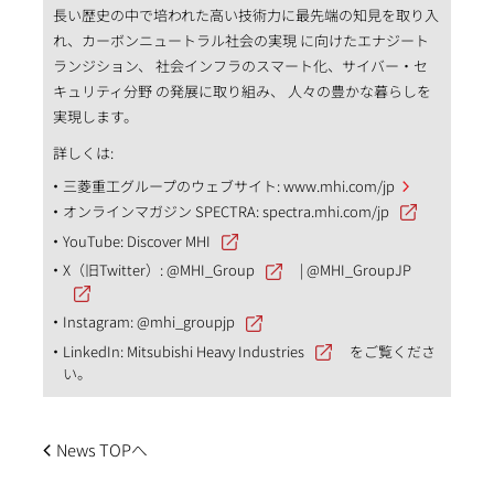
長い歴史の中で培われた高い技術力に最先端の知見を取り入
れ、カーボンニュートラル社会の実現 に向けたエナジート
ランジション、 社会インフラのスマート化、サイバー・セ
キュリティ分野 の発展に取り組み、 人々の豊かな暮らしを
実現します。
詳しくは:
三菱重工グループのウェブサイト:
www.mhi.com/jp
オンラインマガジン SPECTRA:
spectra.mhi.com/jp
YouTube:
Discover MHI
X（旧Twitter）:
@MHI_Group
|
@MHI_GroupJP
Instagram:
@mhi_groupjp
LinkedIn:
Mitsubishi Heavy Industries
をご覧くださ
い。
News TOPへ