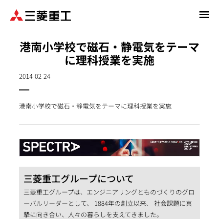
メ
イ
ン
港南小学校で磁石・静電気をテーマ
コ
に理科授業を実施
ン
テ
2014-02-24
ン
ツ
に
港南小学校で磁石・静電気をテーマに理科授業を実施
移
動
三菱重工グループについて
三菱重工グループは、エンジニアリングとものづくりのグロ
ーバルリーダーとして、 1884年の創立以来、 社会課題に真
摯に向き合い、人々の暮らしを支えてきました。