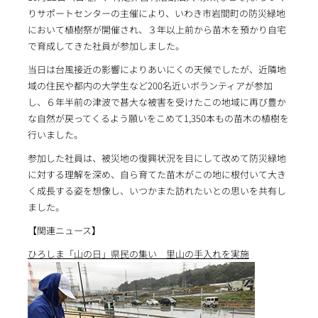
りサポートセンターの主催により、いわき市岩間町の防災緑地
において植樹祭が開催され、３年以上前から苗木を預かり自宅
で育成してきた社員が参加しました。
当日は台風接近の影響によりあいにくの天候でしたが、近隣地
域の住民や都内の大学生など200名近いボランティアが参加
し、６年半前の津波で甚大な被害を受けたこの地域に再び豊か
な自然が戻ってくるよう願いをこめて1,350本もの苗木の植樹を
行いました。
参加した社員は、被災地の復興状況を目にして改めて防災緑地
に対する理解を深め、自ら育てた苗木がこの地に根付いて大き
く成長する姿を想像し、いつかまた訪れたいとの思いを共有し
ました。
【関連ニュース】
ひろしま「山の日」県民の集い 里山の手入れを実施