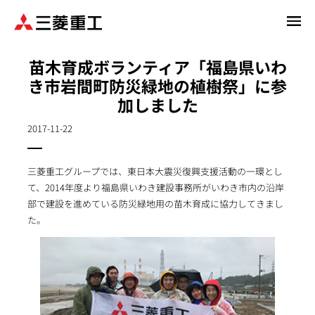
メ
イ
ン
苗木育成ボランティア「福島県いわ
コ
き市岩間町防災緑地の植樹祭」に参
ン
加しました
テ
ン
2017-11-22
ツ
に
移
三菱重工グループでは、東日本大震災復興支援活動の一環とし
動
て、2014年度より福島県いわき建設事務所がいわき市内の沿岸
部で建設を進めている防災緑地用の苗木育成に協力してきまし
た。