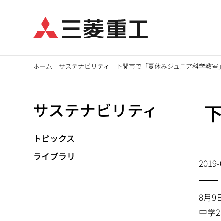
メ
ホーム
-
サステナビリティ
-
下関市で「夏休みジュニア科学教室
イ
パ
ン
サステナビリティ
ン
コ
ン
く
テ
トピックス
ず
ン
ライブラリ
2019-
ツ
に
移
8月
動
中学