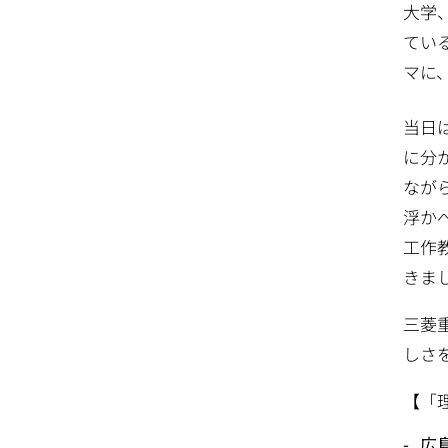
大学
てい
マに
当日
に分
なが
浮か
工作
きま
三菱
しさ
【「
広