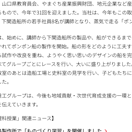
、山口県教育員会、やまぐち産業振興財団、地元企業など
るもので、今年で31回を迎えました。当社は、今年もこの
、下関造船所の若手社員8名が講師となり、蒸気で走る「ポ
は、始めに、講師から下関造船所の製品や、船ができるまで
かれてポンポン船の製作を開始。船の形をどのように工夫す
ら試作や改良を重ね、ようやく思い思いのデザインの船を
べてグループごとにレースを行い、大いに盛り上がりました
教室のあとは造船工場と史料室の見学を行い、子どもたちに
した。
重工グループは、今後も地域貢献・次世代育成支援の一環と
を伝えていきます。
理科授業」関連ニュース】
島製作所で「ものづくり学習」を開催しました