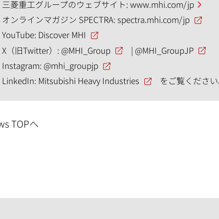
三菱重工グループのウェブサイト:
www.mhi.com/jp
オンラインマガジン SPECTRA:
spectra.mhi.com/jp
YouTube:
Discover MHI
X（旧Twitter）:
@MHI_Group
|
@MHI_GroupJP
Instagram:
@mhi_groupjp
LinkedIn:
Mitsubishi Heavy Industries
をご覧ください
ws TOPへ