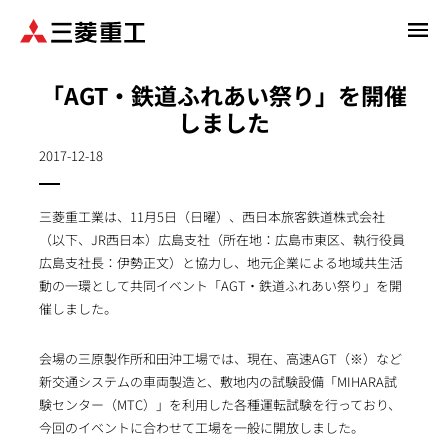
メ
イ
ン
「AGT・鉄道ふれあい祭り」を開催
コ
しました
ン
テ
2017-12-18
ン
ツ
に
三菱重工業は、11月5日（日曜）、西日本旅客鉄道株式会社
移
（以下、JR西日本）広島支社（所在地：広島市東区、執行役員
動
広島支社長：伊勢正文）と協力し、地元企業による地域共生活
動の一環として共同イベント「AGT・鉄道ふれあい祭り」を開
催しました。
会場の三原製作所和田沖工場では、現在、高速AGT（※）など
新交通システムの車両製造と、敷地内の試験設備「MIHARA試
験センター（MTC）」を利用した各種運転試験を行っており、
今回のイベントに合わせて工場を一般に開放しました。