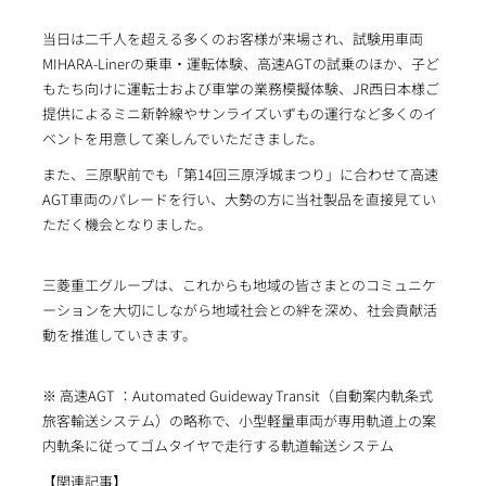
当日は二千人を超える多くのお客様が来場され、試験用車両
MIHARA-Linerの乗車・運転体験、高速AGTの試乗のほか、子ど
もたち向けに運転士および車掌の業務模擬体験、JR西日本様ご
提供によるミニ新幹線やサンライズいずもの運行など多くのイ
ベントを用意して楽しんでいただきました。
また、三原駅前でも「第14回三原浮城まつり」に合わせて高速
AGT車両のパレードを行い、大勢の方に当社製品を直接見てい
ただく機会となりました。
三菱重工グループは、これからも地域の皆さまとのコミュニケ
ーションを大切にしながら地域社会との絆を深め、社会貢献活
動を推進していきます。
※ 高速AGT ：Automated Guideway Transit（自動案内軌条式
旅客輸送システム）の略称で、小型軽量車両が専用軌道上の案
内軌条に従ってゴムタイヤで走行する軌道輸送システム
【関連記事】