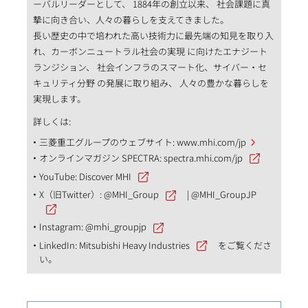
ーバルリーダーとして、 1884年の創立以来、 社会課題に真
摯に向き合い、人々の暮らしを支えてきました。
長い歴史の中で培われた高い技術力に最先端の知見を取り入
れ、カーボンニュートラル社会の実現 に向けたエナジート
ランジション、 社会インフラのスマート化、サイバー・セ
キュリティ分野 の発展に取り組み、 人々の豊かな暮らしを
実現します。
詳しくは:
三菱重工グループのウェブサイト:
www.mhi.com/jp
オンラインマガジン SPECTRA:
spectra.mhi.com/jp
YouTube:
Discover MHI
X（旧Twitter）:
@MHI_Group
|
@MHI_GroupJP
Instagram:
@mhi_groupjp
LinkedIn:
Mitsubishi Heavy Industries
をご覧くださ
い。