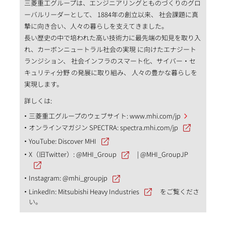
三菱重工グループは、エンジニアリングとものづくりのグロ
ーバルリーダーとして、 1884年の創立以来、 社会課題に真
摯に向き合い、人々の暮らしを支えてきました。
長い歴史の中で培われた高い技術力に最先端の知見を取り入
れ、カーボンニュートラル社会の実現 に向けたエナジート
ランジション、 社会インフラのスマート化、サイバー・セ
キュリティ分野 の発展に取り組み、 人々の豊かな暮らしを
実現します。
詳しくは:
三菱重工グループのウェブサイト:
www.mhi.com/jp
オンラインマガジン SPECTRA:
spectra.mhi.com/jp
YouTube:
Discover MHI
X（旧Twitter）:
@MHI_Group
|
@MHI_GroupJP
Instagram:
@mhi_groupjp
LinkedIn:
Mitsubishi Heavy Industries
をご覧くださ
い。