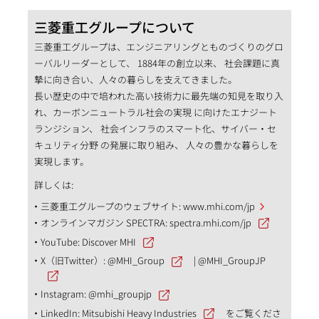
三菱重工グループについて
三菱重工グループは、エンジニアリングとものづくりのグロ
ーバルリーダーとして、 1884年の創立以来、 社会課題に真
摯に向き合い、人々の暮らしを支えてきました。
長い歴史の中で培われた高い技術力に最先端の知見を取り入
れ、カーボンニュートラル社会の実現 に向けたエナジート
ランジション、 社会インフラのスマート化、サイバー・セ
キュリティ分野 の発展に取り組み、 人々の豊かな暮らしを
実現します。
詳しくは:
三菱重工グループのウェブサイト:
www.mhi.com/jp
オンラインマガジン SPECTRA:
spectra.mhi.com/jp
YouTube:
Discover MHI
X（旧Twitter）:
@MHI_Group
|
@MHI_GroupJP
Instagram:
@mhi_groupjp
LinkedIn:
Mitsubishi Heavy Industries
をご覧くださ