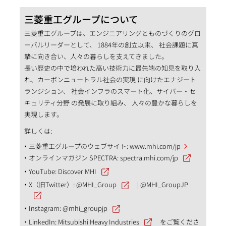
三菱重工グループについて
三菱重工グループは、エンジニアリングとものづくりのグロ
ーバルリーダーとして、 1884年の創立以来、 社会課題に真
摯に向き合い、人々の暮らしを支えてきました。
長い歴史の中で培われた高い技術力に最先端の知見を取り入
れ、カーボンニュートラル社会の実現 に向けたエナジート
ランジション、 社会インフラのスマート化、サイバー・セ
キュリティ分野 の発展に取り組み、 人々の豊かな暮らしを
実現します。
詳しくは:
三菱重工グループのウェブサイト:
www.mhi.com/jp
オンラインマガジン SPECTRA:
spectra.mhi.com/jp
YouTube:
Discover MHI
X（旧Twitter）:
@MHI_Group
|
@MHI_GroupJP
Instagram:
@mhi_groupjp
LinkedIn:
Mitsubishi Heavy Industries
をご覧くださ