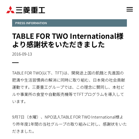
メ
イ
ン
PRESS INFORMATION
コ
TABLE FOR TWO International様
ン
より感謝状をいただきました
テ
ン
2016-09-13
ツ
に
TABLE FOR TWO(以下、TFT)は、開発途上国の飢餓と先進国の
移
肥満や生活習慣病の解消に同時に取り組む、日本発の社会貢献
動
運動です。三菱重工グループでは、この理念に賛同し、本社ビ
ルや事業所の食堂や自動販売機等でTFTプログラムを導入して
います。
9月7日（水曜）、NPO法人TABLE FOR TWO International様よ
り昨年度1年間の当社グループの取り組みに対し、感謝状をいた
だきました。