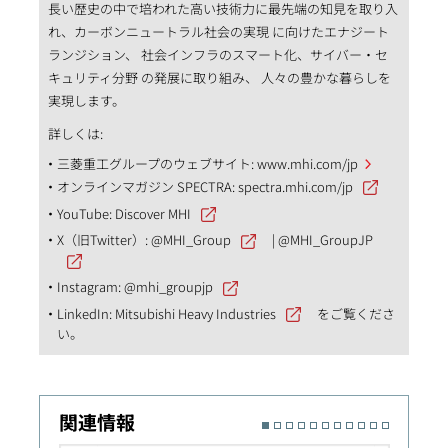
長い歴史の中で培われた高い技術力に最先端の知見を取り入
れ、カーボンニュートラル社会の実現 に向けたエナジート
ランジション、 社会インフラのスマート化、サイバー・セ
キュリティ分野 の発展に取り組み、 人々の豊かな暮らしを
実現します。
詳しくは:
三菱重工グループのウェブサイト:
www.mhi.com/jp
オンラインマガジン SPECTRA:
spectra.mhi.com/jp
YouTube:
Discover MHI
X（旧Twitter）:
@MHI_Group
|
@MHI_GroupJP
Instagram:
@mhi_groupjp
LinkedIn:
Mitsubishi Heavy Industries
をご覧くださ
い。
関連情報