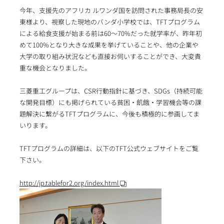
今年、支援先のアフリカ ルワンダ国を訪問された事務局長の安
東様より、視察した現地のバンダ小学校では、TFTプログラム
による給食支援が始まる前は60～70%だった就学率が、昨年初
めて100%となり大きな成果を挙げていることや、他の企業や
大学の取り組み状況なども直接お伺いすることができ、大変貴
重な機会となりました。
三菱重工グループは、CSR行動指針に基づき、SDGs（持続可能
な開発目標）にも掲げられている貧困・飢餓・学習機会等の課
題解決に繋がるTFTプログラムに、今後も積極的に参画してま
いります。
TFTプログラムの詳細は、以下のTFT公式ウェブサイトをご覧
下さい。
http://jp.tablefor2.org/index.html