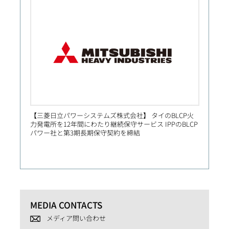
【三菱日立パワーシステムズ株式会社】 タイのBLCP火
【Prim
力発電所を12年間にわたり継続保守サービス IPPのBLCP
社向け
パワー社と第3期長期保守契約を締結
MEDIA CONTACTS
メディア問い合わせ