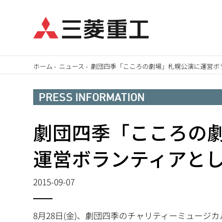
メ
ホーム
-
ニュース
-
劇団四季「こころの劇場」札幌公演に運営ボ
イ
パ
ン
PRESS INFORMATION
ン
コ
ン
劇団四季「こころの
く
テ
ず
運営ボランティアと
ン
ツ
2015-09-07
に
移
動
8月28日(金)、劇団四季のチャリティーミュー