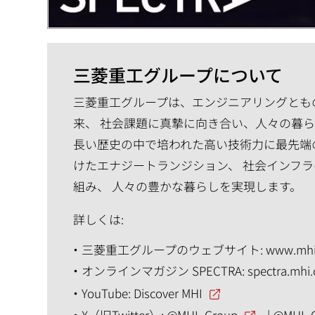
三菱重工グループについて
三菱重工グループは、エンジニアリングともの
来、 社会課題に真摯に向き合い、人々の暮
長い歴史の中で培われた高い技術力に最先端
けたエナジートランジション、 社会インフラ
組み、 人々の豊かな暮らしを実現します。
詳しくは:
三菱重工グループのウェブサイト:
www.mhi
オンラインマガジン SPECTRA:
spectra.mhi
YouTube:
Discover MHI
X（旧Twitter）:
@MHI_Group
|
@MHI_