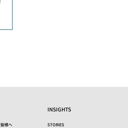
初
システムズが現地企業
続くMRO事業の柱に育
と合弁で、営業を開始
成へ
INSIGHTS
の皆様へ
STORIES