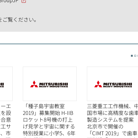
をご覧ください。
カーエ
「種子島宇宙教室
三菱重工工作機械、
点を設
2019」募集開始 H-IIB
国市場に高精度な歯
の合意
ロケット8号機の打上
製造システムを提
重工サ
げ見学と宇宙に関する
北京市で開催の
ズ、市
特別授業に小学5、6年
「CIMT 2019」で歯車