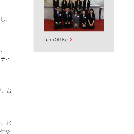
待し、
Term Of Use
し、
ンティ
が、台
の、北
受付や